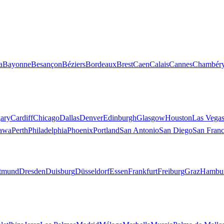
a
Bayonne
Besançon
Béziers
Bordeaux
Brest
Caen
Calais
Cannes
Chambér
Nancy
Nantes
Nice
Nîmes
Orléans
Paris
Pau
Perpignan
Poitiers
Reims
Renn
ary
Cardiff
Chicago
Dallas
Denver
Edinburgh
Glasgow
Houston
Las Vega
awa
Perth
Philadelphia
Phoenix
Portland
San Antonio
San Diego
San Franc
tmund
Dresden
Duisburg
Düsseldorf
Essen
Frankfurt
Freiburg
Graz
Hambu