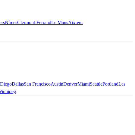
ers
Nîmes
Clermont-Ferrand
Le Mans
Aix-en-
 Diego
Dallas
San Francisco
Austin
Denver
Miami
Seattle
Portland
Las
innipeg