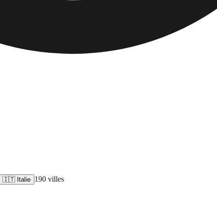
190
ville
s
🇮🇹 Italie