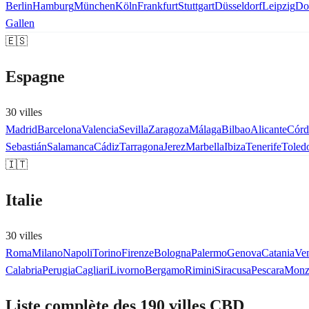
Berlin
Hamburg
München
Köln
Frankfurt
Stuttgart
Düsseldorf
Leipzig
Do
Gallen
🇪🇸
Espagne
30
ville
s
Madrid
Barcelona
Valencia
Sevilla
Zaragoza
Málaga
Bilbao
Alicante
Córd
Sebastián
Salamanca
Cádiz
Tarragona
Jerez
Marbella
Ibiza
Tenerife
Toled
🇮🇹
Italie
30
ville
s
Roma
Milano
Napoli
Torino
Firenze
Bologna
Palermo
Genova
Catania
Ve
Calabria
Perugia
Cagliari
Livorno
Bergamo
Rimini
Siracusa
Pescara
Monz
Liste complète des 190 villes CBD