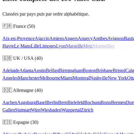
Classées par pays puis par ordre alphabétique.
🇫🇷
France
(
50
)
Aix-en-Provence
Ajaccio
Amiens
Angers
Annecy
Antibes
Avignon
Basti
Havre
Le Mans
Lille
Limoges
Lyon
Marseille
Metz
Montpellier
Mulhouse
🇬🇧
UK / USA
(
40
)
Adelaide
Atlanta
Austin
Belfast
Birmingham
Boston
Brisbane
Bristol
Calg
Angeles
Manchester
Melbourne
Miami
Montreal
Nashville
New York
Ott
🇩🇪
Allemagne
(
40
)
Aachen
Augsburg
Basel
Berlin
Bern
Bielefeld
Bochum
Bonn
Bremen
Dor
Gallen
Stuttgart
Wien
Wiesbaden
Wuppertal
Zürich
🇪🇸
Espagne
(
30
)