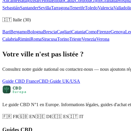
Alicante
Badajoz
Barcelona
Bilbao
Cádiz
Córdoba
Gijón
Granada
Hospita
Sebastián
Santander
Sevilla
Tarragona
Tenerife
Toledo
Valencia
Valladoli
🇮🇹
Italie
(
30
)
Bari
Bergamo
Bologna
Brescia
Cagliari
Catania
Como
Firenze
Genova
Le
Calabria
Rimini
Roma
Siracusa
Torino
Trieste
Venezia
Verona
Votre ville n'est pas listée ?
Consultez notre guide national ou contactez-nous — nous ajoutons rég
Guide CBD France
CBD Guide UK/USA
Le guide CBD N°1 en Europe. Informations légales, guides d'achat et
🇫🇷 FR
🇬🇧 EN
🇩🇪 DE
🇪🇸 ES
🇮🇹 IT
Guides CBD