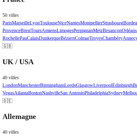
50
ville
s
Paris
Marseille
Lyon
Toulouse
Nice
Nantes
Montpellier
Strasbourg
Borde
Provence
Brest
Tours
Amiens
Limoges
Perpignan
Metz
Besançon
Orléans
Rochelle
Pau
Calais
Dunkerque
Béziers
Colmar
Troyes
Chambéry
Annec
🇬🇧
UK / USA
40
ville
s
London
Manchester
Birmingham
Leeds
Glasgow
Liverpool
Edinburgh
Br
Vegas
Atlanta
Boston
Nashville
San Antonio
Philadelphia
Sydney
Melbou
🇩🇪
Allemagne
40
ville
s