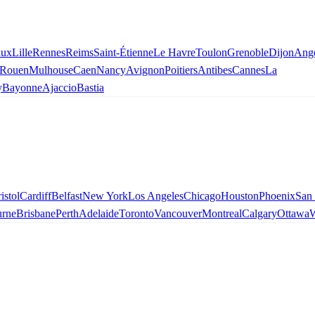
aux
Lille
Rennes
Reims
Saint-Étienne
Le Havre
Toulon
Grenoble
Dijon
Ang
Rouen
Mulhouse
Caen
Nancy
Avignon
Poitiers
Antibes
Cannes
La
y
Bayonne
Ajaccio
Bastia
istol
Cardiff
Belfast
New York
Los Angeles
Chicago
Houston
Phoenix
San
rne
Brisbane
Perth
Adelaide
Toronto
Vancouver
Montreal
Calgary
Ottawa
W