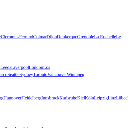
y
Clermont-Ferrand
Colmar
Dijon
Dunkerque
Grenoble
La Rochelle
Le
es
s
Leeds
Liverpool
London
Los
isco
Seattle
Sydney
Toronto
Vancouver
Winnipeg
rg
Hannover
Heidelberg
Innsbruck
Karlsruhe
Kiel
Köln
Leipzig
Linz
Lübec