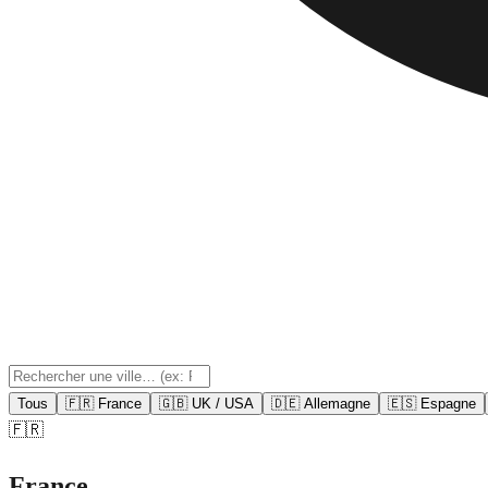
Tous
🇫🇷 France
🇬🇧 UK / USA
🇩🇪 Allemagne
🇪🇸 Espagne
🇫🇷
France