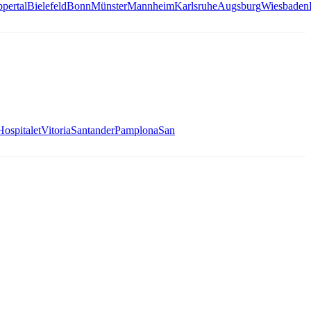
pertal
Bielefeld
Bonn
Münster
Mannheim
Karlsruhe
Augsburg
Wiesbaden
Hospitalet
Vitoria
Santander
Pamplona
San