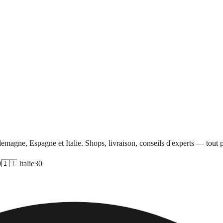
agne, Espagne et Italie. Shops, livraison, conseils d'experts — tout pa
0
🇮🇹
Italie
30