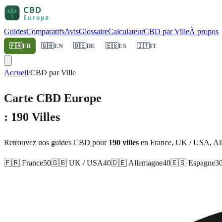
Guides
Comparatifs
Avis
Glossaire
Calculateur
CBD par Ville
À propos
🇫🇷
FR
🇬🇧
EN
🇩🇪
DE
🇪🇸
ES
🇮🇹
IT
Accueil
/
CBD par Ville
Carte CBD Europe
: 190 Villes
Retrouvez nos guides CBD pour
190 villes
en France, UK / USA, Allem
🇫🇷
France
50
🇬🇧
UK / USA
40
🇩🇪
Allemagne
40
🇪🇸
Espagne
3