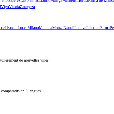
let
Ibiza
Jerez
Las Palmas
Madrid
Málaga
Marbella
Murcia
Palma de Mallo
d
Vigo
Vitoria
Zaragoza
cce
Livorno
Lucca
Milano
Modena
Monza
Napoli
Padova
Palermo
Parma
Pe
ulièrement de nouvelles villes.
 comparatifs en 5 langues.