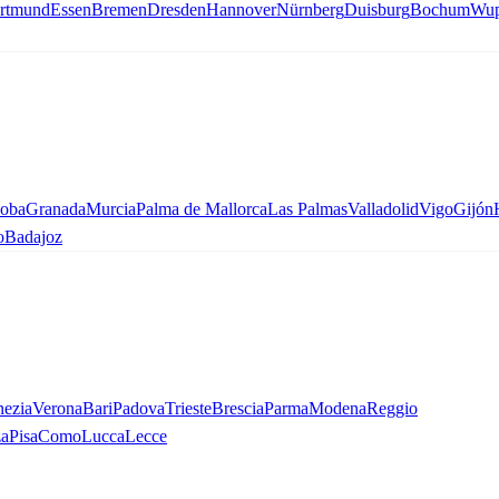
rtmund
Essen
Bremen
Dresden
Hannover
Nürnberg
Duisburg
Bochum
Wup
oba
Granada
Murcia
Palma de Mallorca
Las Palmas
Valladolid
Vigo
Gijón
o
Badajoz
nezia
Verona
Bari
Padova
Trieste
Brescia
Parma
Modena
Reggio
a
Pisa
Como
Lucca
Lecce