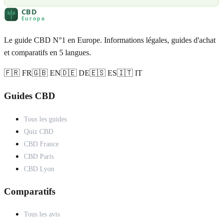
Le guide CBD N°1 en Europe. Informations légales, guides d'achat
et comparatifs en 5 langues.
🇫🇷 FR
🇬🇧 EN
🇩🇪 DE
🇪🇸 ES
🇮🇹 IT
Guides CBD
Tous les guides
Quiz CBD
CBD France
CBD Paris
CBD Lyon
Comparatifs
Tous les avis