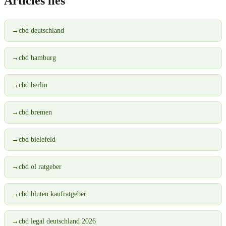
Articles liés
→
cbd deutschland
→
cbd hamburg
→
cbd berlin
→
cbd bremen
→
cbd bielefeld
→
cbd ol ratgeber
→
cbd bluten kaufratgeber
→
cbd legal deutschland 2026