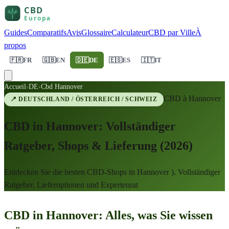
Guides
Comparatifs
Avis
Glossaire
Calculateur
CBD par Ville
À
propos
🇫🇷
FR
🇬🇧
EN
🇩🇪
DE
🇪🇸
ES
🇮🇹
IT
Accueil
›
DE
›
Cbd Hannover
CBD à
Hannover
📍
DEUTSCHLAND / ÖSTERREICH / SCHWEIZ
CBD in Hannover: Vollständiger
Ratgeber, Shops & Lieferung (2026)
Entdecken Sie die besten CBD-Shops in Hannover ). Vollständiger
Ratgeber, Lieferoptionen und Expertenrat
CBD in Hannover: Alles, was Sie wissen