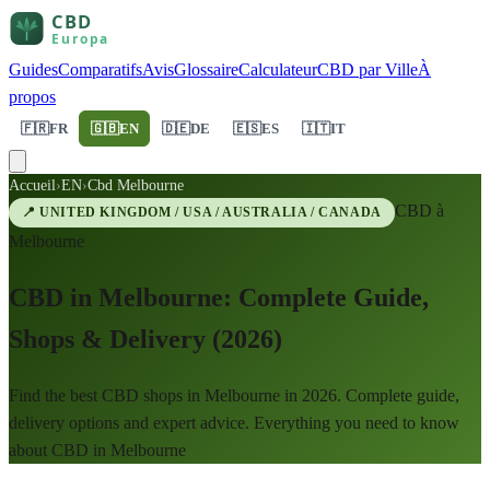
Guides
Comparatifs
Avis
Glossaire
Calculateur
CBD par Ville
À
propos
🇫🇷
FR
🇬🇧
EN
🇩🇪
DE
🇪🇸
ES
🇮🇹
IT
Accueil
›
EN
›
Cbd Melbourne
CBD à
📍
UNITED KINGDOM / USA / AUSTRALIA / CANADA
Melbourne
CBD in Melbourne: Complete Guide,
Shops & Delivery (2026)
Find the best CBD shops in Melbourne in 2026. Complete guide,
delivery options and expert advice. Everything you need to know
about CBD in Melbourne