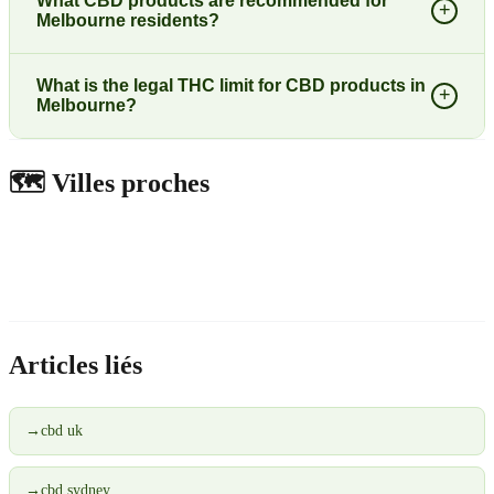
What CBD products are recommended for
+
Melbourne residents?
What is the legal THC limit for CBD products in
+
Melbourne?
🗺️
Villes proches
Articles liés
→
cbd uk
→
cbd sydney