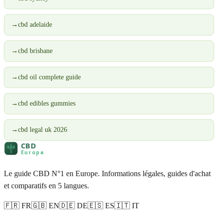
→
cbd adelaide
→
cbd brisbane
→
cbd oil complete guide
→
cbd edibles gummies
→
cbd legal uk 2026
Le guide CBD N°1 en Europe. Informations légales, guides d'achat
et comparatifs en 5 langues.
🇫🇷 FR
🇬🇧 EN
🇩🇪 DE
🇪🇸 ES
🇮🇹 IT