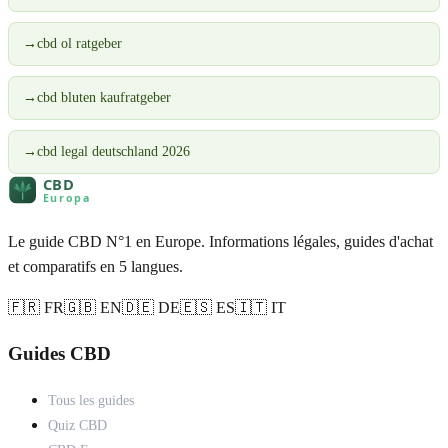
→
cbd ol ratgeber
→
cbd bluten kaufratgeber
→
cbd legal deutschland 2026
Le guide CBD N°1 en Europe. Informations légales, guides d'achat
et comparatifs en 5 langues.
🇫🇷 FR
🇬🇧 EN
🇩🇪 DE
🇪🇸 ES
🇮🇹 IT
Guides CBD
Tous les guides
Quiz CBD