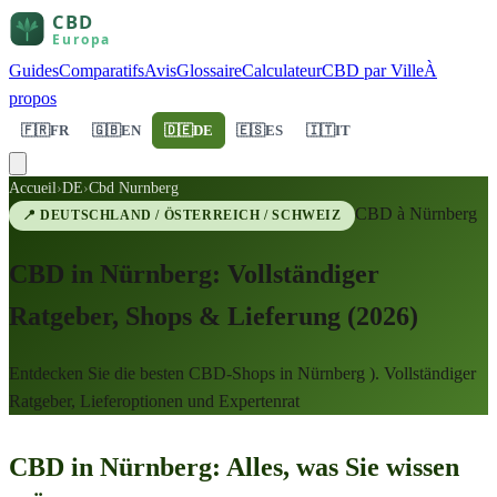
Guides
Comparatifs
Avis
Glossaire
Calculateur
CBD par Ville
À
propos
🇫🇷
FR
🇬🇧
EN
🇩🇪
DE
🇪🇸
ES
🇮🇹
IT
Accueil
›
DE
›
Cbd Nurnberg
CBD à
Nürnberg
📍
DEUTSCHLAND / ÖSTERREICH / SCHWEIZ
CBD in Nürnberg: Vollständiger
Ratgeber, Shops & Lieferung (2026)
Entdecken Sie die besten CBD-Shops in Nürnberg ). Vollständiger
Ratgeber, Lieferoptionen und Expertenrat
CBD in Nürnberg: Alles, was Sie wissen