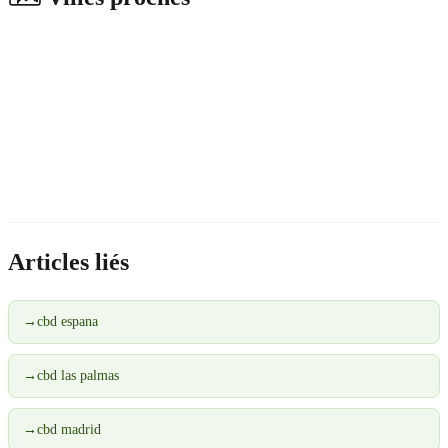
Articles liés
→
cbd espana
→
cbd las palmas
→
cbd madrid