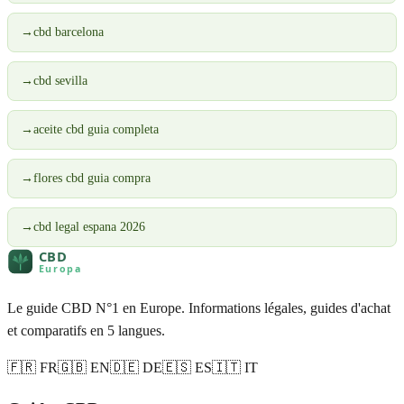
→
cbd barcelona
→
cbd sevilla
→
aceite cbd guia completa
→
flores cbd guia compra
→
cbd legal espana 2026
Le guide CBD N°1 en Europe. Informations légales, guides d'achat
et comparatifs en 5 langues.
🇫🇷 FR
🇬🇧 EN
🇩🇪 DE
🇪🇸 ES
🇮🇹 IT