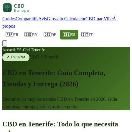
Guides
Comparatifs
Avis
Glossaire
Calculateur
CBD par Ville
À
propos
🇫🇷
FR
🇬🇧
EN
🇩🇪
DE
🇪🇸
ES
🇮🇹
IT
Accueil
›
ES
›
Cbd Tenerife
CBD à
Tenerife
📍
ESPAÑA
CBD en Tenerife: Guía Completa,
Tiendas y Entrega (2026)
Descubre las mejores tiendas CBD en Tenerife en 2026. Guía
completa, entrega y consejos de expertos
CBD en Tenerife: Todo lo que necesita