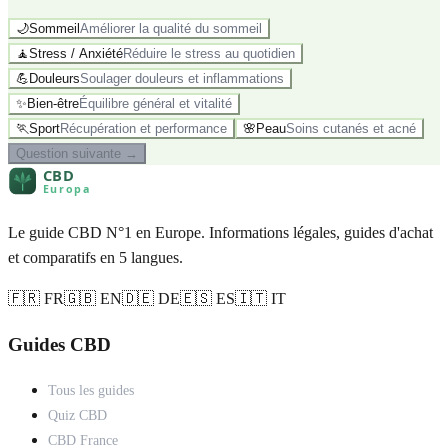
🌙
Sommeil
Améliorer la qualité du sommeil
🧘
Stress / Anxiété
Réduire le stress au quotidien
💪
Douleurs
Soulager douleurs et inflammations
✨
Bien-être
Équilibre général et vitalité
🏃
Sport
Récupération et performance
🌸
Peau
Soins cutanés et acné
Question suivante
→
Le guide CBD N°1 en Europe. Informations légales, guides d'achat
et comparatifs en 5 langues.
🇫🇷 FR
🇬🇧 EN
🇩🇪 DE
🇪🇸 ES
🇮🇹 IT
Guides CBD
Tous les guides
Quiz CBD
CBD France