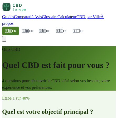
Guides
Comparatifs
Avis
Glossaire
Calculateur
CBD par Ville
À
propos
🇫🇷
FR
🇬🇧
EN
🇩🇪
DE
🇪🇸
ES
🇮🇹
IT
Quiz CBD
Quel CBD est fait pour vous ?
4 questions pour découvrir le CBD idéal selon vos besoins, votre
expérience et vos préférences.
Étape
1
sur
4
0
%
Quel est votre objectif principal ?