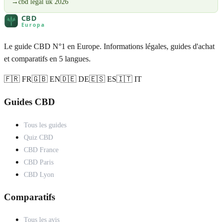
→
cbd legal uk 2026
Le guide CBD N°1 en Europe. Informations légales, guides d'achat
et comparatifs en 5 langues.
🇫🇷 FR
🇬🇧 EN
🇩🇪 DE
🇪🇸 ES
🇮🇹 IT
Guides CBD
Tous les guides
Quiz CBD
CBD France
CBD Paris
CBD Lyon
Comparatifs
Tous les avis