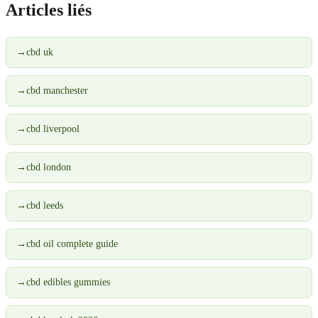
Articles liés
→
cbd uk
→
cbd manchester
→
cbd liverpool
→
cbd london
→
cbd leeds
→
cbd oil complete guide
→
cbd edibles gummies