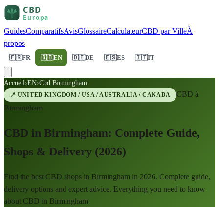
Guides
Comparatifs
Avis
Glossaire
Calculateur
CBD par Ville
À
propos
🇫🇷
FR
🇬🇧
EN
🇩🇪
DE
🇪🇸
ES
🇮🇹
IT
Accueil
›
EN
›
Cbd Birmingham
CBD à
📍
UNITED KINGDOM / USA / AUSTRALIA / CANADA
Birmingham
CBD in Birmingham: Complete Guide,
Shops & Delivery (2026)
Find the best CBD shops in Birmingham in 2026. Complete guide,
delivery options and expert advice. Everything you need to know
about CBD in Birmingham