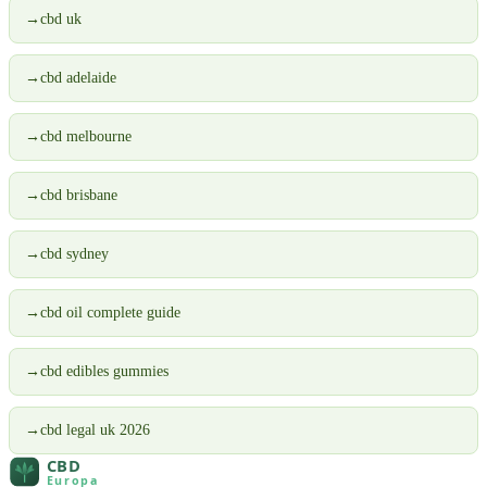
→
cbd uk
→
cbd adelaide
→
cbd melbourne
→
cbd brisbane
→
cbd sydney
→
cbd oil complete guide
→
cbd edibles gummies
→
cbd legal uk 2026