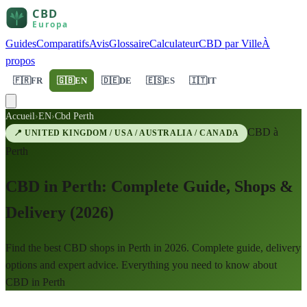
Guides
Comparatifs
Avis
Glossaire
Calculateur
CBD par Ville
À
propos
🇫🇷
FR
🇬🇧
EN
🇩🇪
DE
🇪🇸
ES
🇮🇹
IT
Accueil
›
EN
›
Cbd Perth
CBD à
📍
UNITED KINGDOM / USA / AUSTRALIA / CANADA
Perth
CBD in Perth: Complete Guide, Shops &
Delivery (2026)
Find the best CBD shops in Perth in 2026. Complete guide, delivery
options and expert advice. Everything you need to know about
CBD in Perth