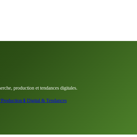
rche, production et tendances digitales.

Production
📱
Digital & Tendances