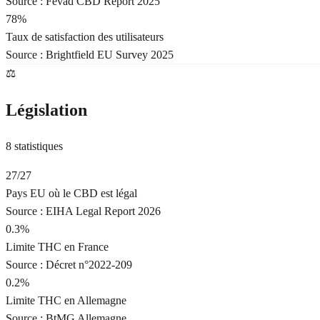
Source :
Fevad CBD Report 2025
78%
Taux de satisfaction des utilisateurs
Source :
Brightfield EU Survey 2025
⚖️
Législation
8
statistiques
27/27
Pays EU où le CBD est légal
Source :
EIHA Legal Report 2026
0.3%
Limite THC en France
Source :
Décret n°2022-209
0.2%
Limite THC en Allemagne
Source :
BtMG Allemagne