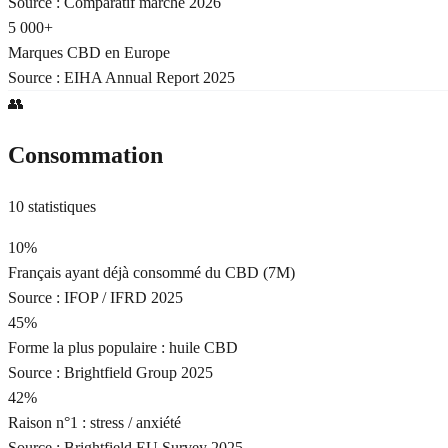
Source :
Comparatif marché 2026
5 000+
Marques CBD en Europe
Source :
EIHA Annual Report 2025
👥
Consommation
10
statistiques
10%
Français ayant déjà consommé du CBD (7M)
Source :
IFOP / IFRD 2025
45%
Forme la plus populaire : huile CBD
Source :
Brightfield Group 2025
42%
Raison n°1 : stress / anxiété
Source :
Brightfield EU Survey 2025