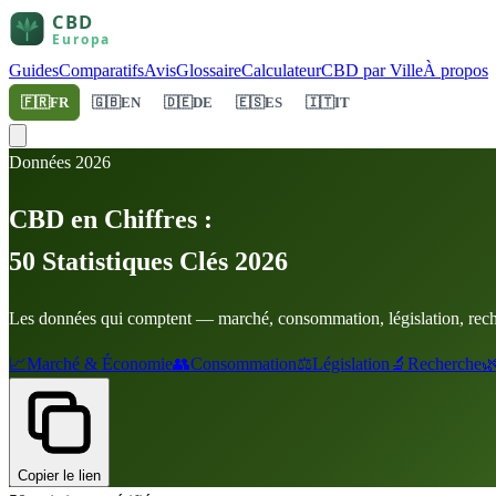
Guides
Comparatifs
Avis
Glossaire
Calculateur
CBD par Ville
À propos
🇫🇷
FR
🇬🇧
EN
🇩🇪
DE
🇪🇸
ES
🇮🇹
IT
Données 2026
CBD en Chiffres :
50 Statistiques Clés 2026
Les données qui comptent — marché, consommation, législation, reche
📈
Marché & Économie
👥
Consommation
⚖️
Législation
🔬
Recherche

Copier le lien