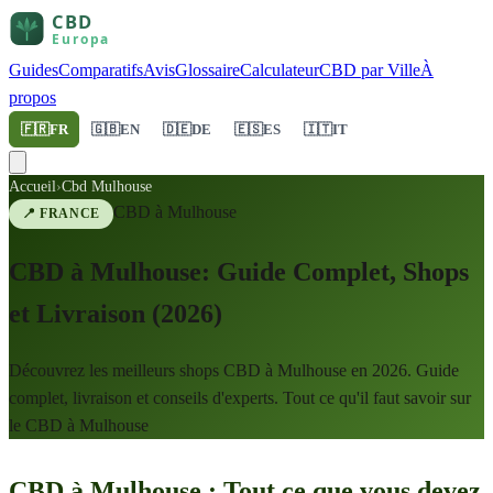
Guides
Comparatifs
Avis
Glossaire
Calculateur
CBD par Ville
À
propos
🇫🇷
FR
🇬🇧
EN
🇩🇪
DE
🇪🇸
ES
🇮🇹
IT
Accueil
›
Cbd Mulhouse
CBD à
Mulhouse
📍
FRANCE
CBD à Mulhouse: Guide Complet, Shops
et Livraison (2026)
Découvrez les meilleurs shops CBD à Mulhouse en 2026. Guide
complet, livraison et conseils d'experts. Tout ce qu'il faut savoir sur
le CBD à Mulhouse
CBD à Mulhouse : Tout ce que vous devez