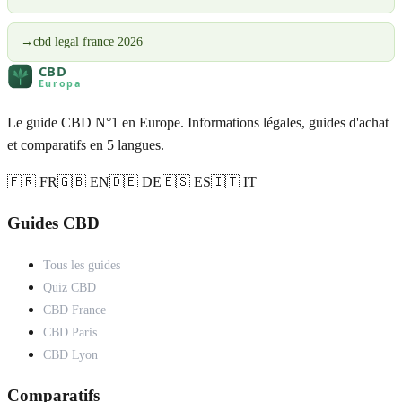
→
cbd legal france 2026
Le guide CBD N°1 en Europe. Informations légales, guides d'achat
et comparatifs en 5 langues.
🇫🇷 FR
🇬🇧 EN
🇩🇪 DE
🇪🇸 ES
🇮🇹 IT
Guides CBD
Tous les guides
Quiz CBD
CBD France
CBD Paris
CBD Lyon
Comparatifs