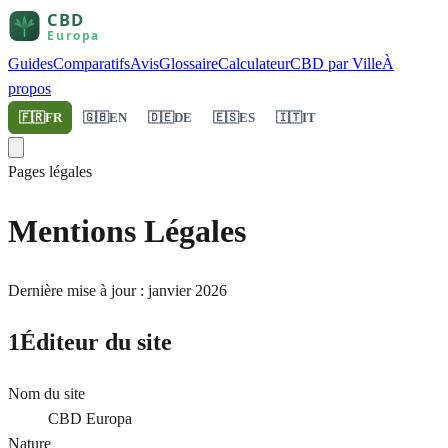
Guides
Comparatifs
Avis
Glossaire
Calculateur
CBD par Ville
À
propos
🇫🇷
FR
🇬🇧
EN
🇩🇪
DE
🇪🇸
ES
🇮🇹
IT
Pages légales
Mentions Légales
Dernière mise à jour : janvier 2026
1
Éditeur du site
Nom du site
CBD Europa
Nature