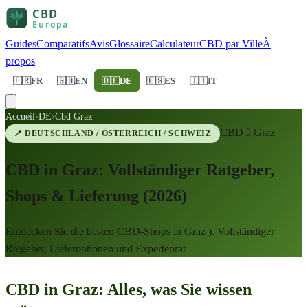
Guides
Comparatifs
Avis
Glossaire
Calculateur
CBD par Ville
À
propos
🇫🇷
FR
🇬🇧
EN
🇩🇪
DE
🇪🇸
ES
🇮🇹
IT
Accueil
›
DE
›
Cbd Graz
CBD à
Graz
📍
DEUTSCHLAND / ÖSTERREICH / SCHWEIZ
CBD in Graz: Vollständiger Ratgeber,
Shops & Lieferung (2026)
Entdecken Sie die besten CBD-Shops in Graz ). Vollständiger
Ratgeber, Lieferoptionen und Expertenrat
CBD in Graz: Alles, was Sie wissen