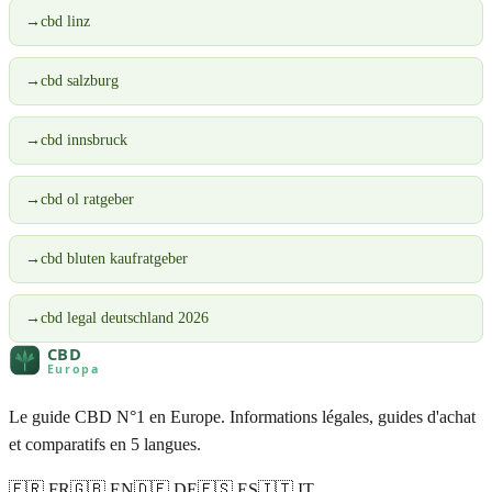
→
cbd linz
→
cbd salzburg
→
cbd innsbruck
→
cbd ol ratgeber
→
cbd bluten kaufratgeber
→
cbd legal deutschland 2026
Le guide CBD N°1 en Europe. Informations légales, guides d'achat
et comparatifs en 5 langues.
🇫🇷 FR
🇬🇧 EN
🇩🇪 DE
🇪🇸 ES
🇮🇹 IT