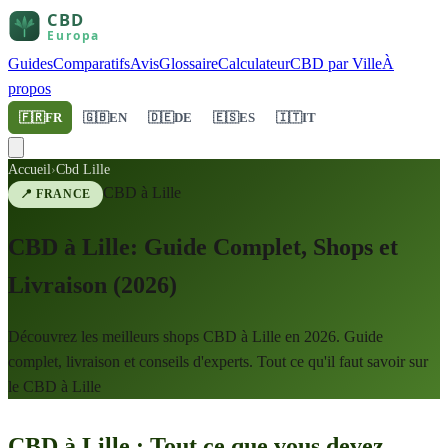
Guides
Comparatifs
Avis
Glossaire
Calculateur
CBD par Ville
À
propos
🇫🇷
FR
🇬🇧
EN
🇩🇪
DE
🇪🇸
ES
🇮🇹
IT
Accueil
›
Cbd Lille
CBD à
Lille
📍
FRANCE
CBD à Lille: Guide Complet, Shops et
Livraison (2026)
Découvrez les meilleurs shops CBD à Lille en 2026. Guide
complet, livraison et conseils d'experts. Tout ce qu'il faut savoir sur
le CBD à Lille
CBD à Lille : Tout ce que vous devez