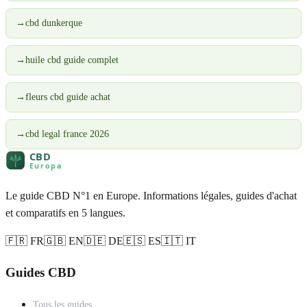
→
cbd dunkerque
→
huile cbd guide complet
→
fleurs cbd guide achat
→
cbd legal france 2026
Le guide CBD N°1 en Europe. Informations légales, guides d'achat
et comparatifs en 5 langues.
🇫🇷 FR
🇬🇧 EN
🇩🇪 DE
🇪🇸 ES
🇮🇹 IT
Guides CBD
Tous les guides