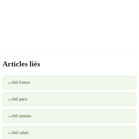
Articles liés
→
cbd france
→
cbd paris
→
cbd amiens
→
cbd calais