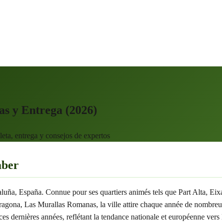
s y Entrega (2026)
ta, entrega y consejos de expertos
aber
taluña, España. Connue pour ses quartiers animés tels que Part Alta, Eix
, Las Murallas Romanas, la ville attire chaque année de nombreux visi
s dernières années, reflétant la tendance nationale et européenne ver