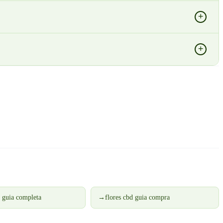
+
+
d guia completa
→
flores cbd guia compra