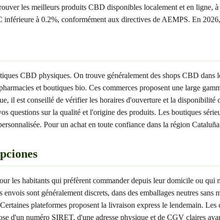
ouver les meilleurs produits CBD disponibles localement et en ligne, à 
nférieure à 0.2%, conformément aux directives de AEMPS. En 2026, l'o
boutiques CBD physiques. On trouve généralement des shops CBD dans l
apharmacies et boutiques bio. Ces commerces proposent une large gamme 
il est conseillé de vérifier les horaires d'ouverture et la disponibilité
vos questions sur la qualité et l'origine des produits. Les boutiques sér
rsonnalisée. Pour un achat en toute confiance dans la région Cataluña, p
pciones
our les habitants qui préfèrent commander depuis leur domicile ou qui n
 envois sont généralement discrets, dans des emballages neutres sans m
 Certaines plateformes proposent la livraison express le lendemain. Le
dispose d'un numéro SIRET, d'une adresse physique et de CGV claires av