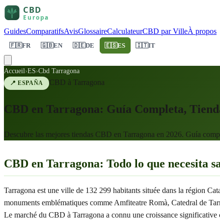
Guides
Comparatifs
Avis
Glossaire
Calculateur
CBD par Ville
À propos
🇫🇷
FR
🇬🇧
EN
🇩🇪
DE
🇪🇸
ES
🇮🇹
IT
Accueil
›
ES
›
Cbd Tarragona
CBD à
Tarragona
📍
ESPAÑA
CBD en Tarragona: Guía Completa, Tienda
Descubre las mejores tiendas CBD en Tarragona en 2026. Guía comple
CBD en Tarragona: Todo lo que necesita s
Tarragona est une ville de 132 299 habitants située dans la région Ca
monuments emblématiques comme Amfiteatre Romà, Catedral de Tarragona
Le marché du CBD à Tarragona a connu une croissance significative ce