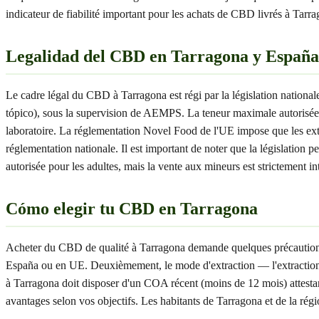
indicateur de fiabilité important pour les achats de CBD livrés à Tarr
Legalidad del CBD en Tarragona y España
Le cadre légal du CBD à Tarragona est régi par la législation nationa
tópico), sous la supervision de AEMPS. La teneur maximale autorisée
laboratoire. La réglementation Novel Food de l'UE impose que les ext
réglementation nationale. Il est important de noter que la législatio
autorisée pour les adultes, mais la vente aux mineurs est strictement int
Cómo elegir tu CBD en Tarragona
Acheter du CBD de qualité à Tarragona demande quelques précautions. Vo
España ou en UE. Deuxièmement, le mode d'extraction — l'extraction C
à Tarragona doit disposer d'un COA récent (moins de 12 mois) attest
avantages selon vos objectifs. Les habitants de Tarragona et de la régi