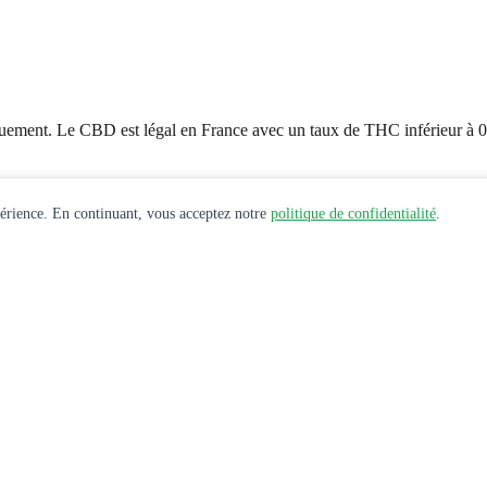
uement. Le CBD est légal en France avec un taux de THC inférieur à 
périence. En continuant, vous acceptez notre
politique de confidentialité
.
e santé avant toute utilisation de produits CBD.
 et offres exclusives.