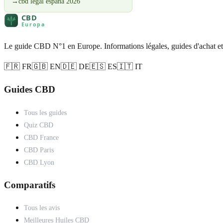
→
cbd legal espana 2026
Le guide CBD N°1 en Europe. Informations légales, guides d'achat et
🇫🇷 FR
🇬🇧 EN
🇩🇪 DE
🇪🇸 ES
🇮🇹 IT
Guides CBD
Tous les guides
Quiz CBD
CBD France
CBD Paris
CBD Lyon
Comparatifs
Tous les avis
Meilleures Huiles CBD