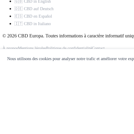
🇬🇧 CBD in English
🇩🇪 CBD auf Deutsch
🇪🇸 CBD en Español
🇮🇹 CBD in Italiano
© 2026 CBD Europa. Toutes informations à caractère informatif uniq
À propos
Mentions légales
Politique de confidentialité
Contact
Nous utilisons des cookies pour analyser notre trafic et améliorer votre ex
Ce site ne constitue pas un avis médical. Consultez un professionnel d
🌿
Recevez notre guide CBD gratuit
Rejoignez 10 000+ lecteurs. Recevez nos meilleurs guides, comparatifs
Recevoir le guide