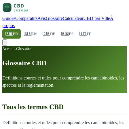
Guides
Comparatifs
Avis
Glossaire
Calculateur
CBD par Ville
À
propos
🇫🇷
FR
🇬🇧
EN
🇩🇪
DE
🇪🇸
ES
🇮🇹
IT
Accueil
›
Glossaire
Glossaire CBD
Definitions courtes et utiles pour comprendre les cannabinoides, les
spectres et la reglementation.
Tous les termes CBD
Definitions courtes et utiles pour comprendre les cannabinoides, les