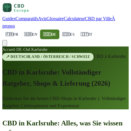
Guides
Comparatifs
Avis
Glossaire
Calculateur
CBD par Ville
À
propos
🇫🇷
FR
🇬🇧
EN
🇩🇪
DE
🇪🇸
ES
🇮🇹
IT
Accueil
›
DE
›
Cbd Karlsruhe
CBD à
Karlsruhe
📍
DEUTSCHLAND / ÖSTERREICH / SCHWEIZ
CBD in Karlsruhe: Vollständiger
Ratgeber, Shops & Lieferung (2026)
Entdecken Sie die besten CBD-Shops in Karlsruhe ). Vollständiger
Ratgeber, Lieferoptionen und Expertenrat
CBD in Karlsruhe: Alles, was Sie wissen