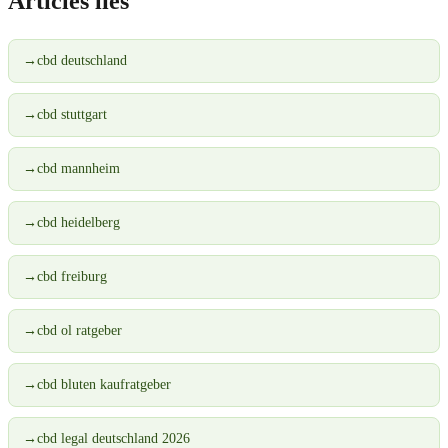
Articles liés
→
cbd deutschland
→
cbd stuttgart
→
cbd mannheim
→
cbd heidelberg
→
cbd freiburg
→
cbd ol ratgeber
→
cbd bluten kaufratgeber
→
cbd legal deutschland 2026