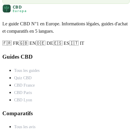
Le guide CBD N°1 en Europe. Informations légales, guides d'achat
et comparatifs en 5 langues.
🇫🇷 FR
🇬🇧 EN
🇩🇪 DE
🇪🇸 ES
🇮🇹 IT
Guides CBD
Tous les guides
Quiz CBD
CBD France
CBD Paris
CBD Lyon
Comparatifs
Tous les avis