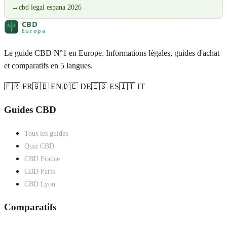
→
cbd legal espana 2026
Le guide CBD N°1 en Europe. Informations légales, guides d'achat
et comparatifs en 5 langues.
🇫🇷 FR
🇬🇧 EN
🇩🇪 DE
🇪🇸 ES
🇮🇹 IT
Guides CBD
Tous les guides
Quiz CBD
CBD France
CBD Paris
CBD Lyon
Comparatifs