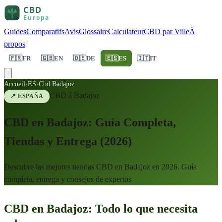
Guides
Comparatifs
Avis
Glossaire
Calculateur
CBD par Ville
À
propos
🇫🇷
FR
🇬🇧
EN
🇩🇪
DE
🇪🇸
ES
🇮🇹
IT
Accueil
›
ES
›
Cbd Badajoz
CBD à
Badajoz
📍
ESPAÑA
CBD en Badajoz: Guía Completa,
Tiendas y Entrega (2026)
Descubre las mejores tiendas CBD en Badajoz en 2026. Guía
completa, entrega y consejos de expertos
CBD en Badajoz: Todo lo que necesita