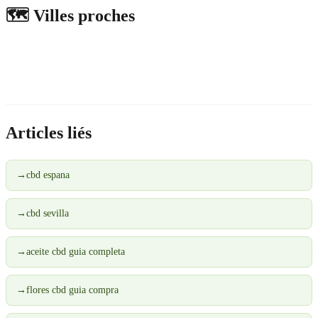
🗺️
Villes proches
Articles liés
→
cbd espana
→
cbd sevilla
→
aceite cbd guia completa
→
flores cbd guia compra