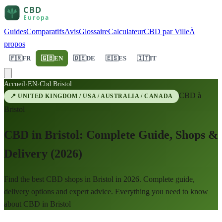
Guides
Comparatifs
Avis
Glossaire
Calculateur
CBD par Ville
À
propos
🇫🇷
FR
🇬🇧
EN
🇩🇪
DE
🇪🇸
ES
🇮🇹
IT
Accueil
›
EN
›
Cbd Bristol
CBD à
📍
UNITED KINGDOM / USA / AUSTRALIA / CANADA
Bristol
CBD in Bristol: Complete Guide, Shops &
Delivery (2026)
Find the best CBD shops in Bristol in 2026. Complete guide,
delivery options and expert advice. Everything you need to know
about CBD in Bristol