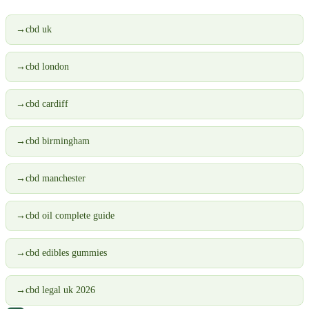
→
cbd uk
→
cbd london
→
cbd cardiff
→
cbd birmingham
→
cbd manchester
→
cbd oil complete guide
→
cbd edibles gummies
→
cbd legal uk 2026