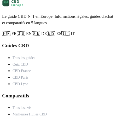
Le guide CBD N°1 en Europe. Informations légales, guides d'achat
et comparatifs en 5 langues.
🇫🇷 FR
🇬🇧 EN
🇩🇪 DE
🇪🇸 ES
🇮🇹 IT
Guides CBD
Tous les guides
Quiz CBD
CBD France
CBD Paris
CBD Lyon
Comparatifs
Tous les avis
Meilleures Huiles CBD