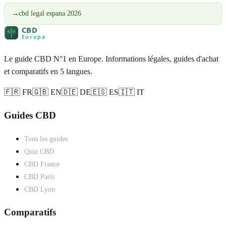
→
cbd legal espana 2026
Le guide CBD N°1 en Europe. Informations légales, guides d'achat
et comparatifs en 5 langues.
🇫🇷 FR
🇬🇧 EN
🇩🇪 DE
🇪🇸 ES
🇮🇹 IT
Guides CBD
Tous les guides
Quiz CBD
CBD France
CBD Paris
CBD Lyon
Comparatifs