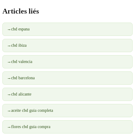
Articles liés
→
cbd espana
→
cbd ibiza
→
cbd valencia
→
cbd barcelona
→
cbd alicante
→
aceite cbd guia completa
→
flores cbd guia compra