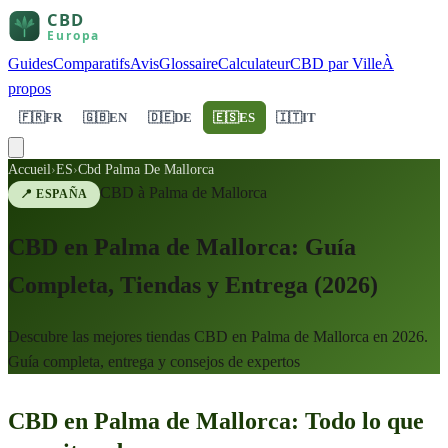
Guides
Comparatifs
Avis
Glossaire
Calculateur
CBD par Ville
À
propos
🇫🇷
FR
🇬🇧
EN
🇩🇪
DE
🇪🇸
ES
🇮🇹
IT
Accueil
›
ES
›
Cbd Palma De Mallorca
CBD à
Palma de Mallorca
📍
ESPAÑA
CBD en Palma de Mallorca: Guía
Completa, Tiendas y Entrega (2026)
Descubre las mejores tiendas CBD en Palma de Mallorca en 2026.
Guía completa, entrega y consejos de expertos
CBD en Palma de Mallorca: Todo lo que