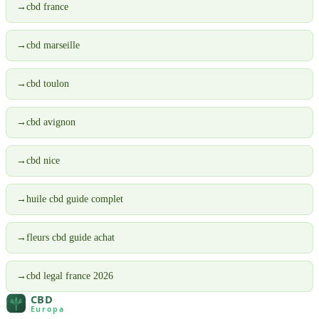
→
cbd france
→
cbd marseille
→
cbd toulon
→
cbd avignon
→
cbd nice
→
huile cbd guide complet
→
fleurs cbd guide achat
→
cbd legal france 2026