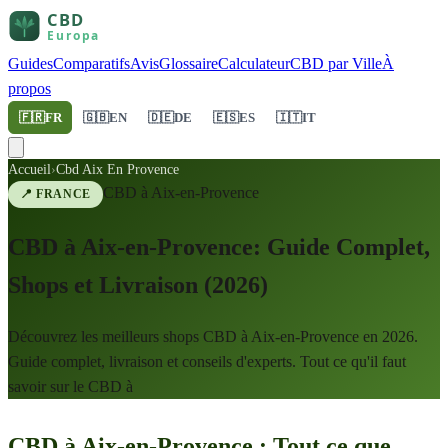
Guides
Comparatifs
Avis
Glossaire
Calculateur
CBD par Ville
À
propos
🇫🇷
FR
🇬🇧
EN
🇩🇪
DE
🇪🇸
ES
🇮🇹
IT
Accueil
›
Cbd Aix En Provence
CBD à
Aix-en-Provence
📍
FRANCE
CBD à Aix-en-Provence: Guide Complet,
Shops et Livraison (2026)
Découvrez les meilleurs shops CBD à Aix-en-Provence en 2026.
Guide complet, livraison et conseils d'experts. Tout ce qu'il faut
savoir sur le CBD à
CBD à Aix-en-Provence : Tout ce que