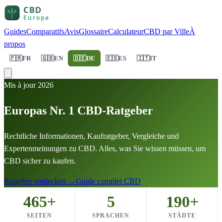
Guides
Comparatifs
Avis
Glossaire
Calculateur
CBD par Ville
À
propos
🇫🇷
FR
🇬🇧
EN
🇩🇪
DE
🇪🇸
ES
🇮🇹
IT
Mis à jour 2026
Europas Nr. 1 CBD-Ratgeber
Rechtliche Informationen, Kaufratgeber, Vergleiche und
Expertenmeinungen zu CBD. Alles, was Sie wissen müssen, um
CBD sicher zu kaufen.
Ratgeber entdecken
→
Guide complet CBD
465+
5
190+
SEITEN
SPRACHEN
STÄDTE