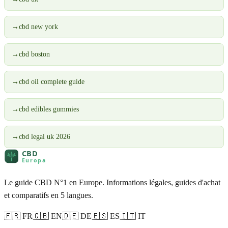
→
cbd new york
→
cbd boston
→
cbd oil complete guide
→
cbd edibles gummies
→
cbd legal uk 2026
Le guide CBD N°1 en Europe. Informations légales, guides d'achat
et comparatifs en 5 langues.
🇫🇷 FR
🇬🇧 EN
🇩🇪 DE
🇪🇸 ES
🇮🇹 IT