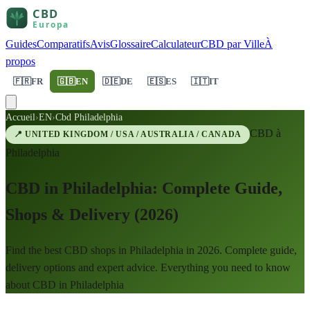
Guides
Comparatifs
Avis
Glossaire
Calculateur
CBD par Ville
À
propos
🇫🇷
FR
🇬🇧
EN
🇩🇪
DE
🇪🇸
ES
🇮🇹
IT
Accueil
›
EN
›
Cbd Philadelphia
CBD à
📍
UNITED KINGDOM / USA / AUSTRALIA / CANADA
Philadelphia
CBD in Philadelphia: Complete Guide,
Shops & Delivery (2026)
Find the best CBD shops in Philadelphia in 2026. Complete guide,
delivery options and expert advice. Everything you need to know
about CBD in Philadelphia