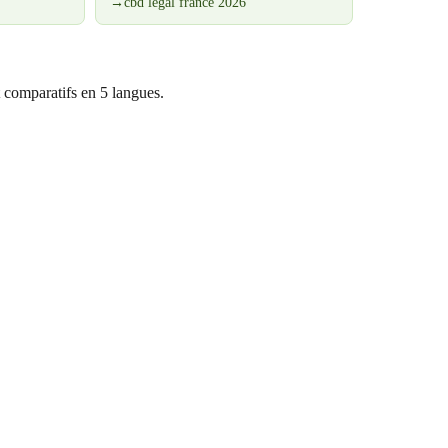
→
cbd legal france 2026
 comparatifs en 5 langues.