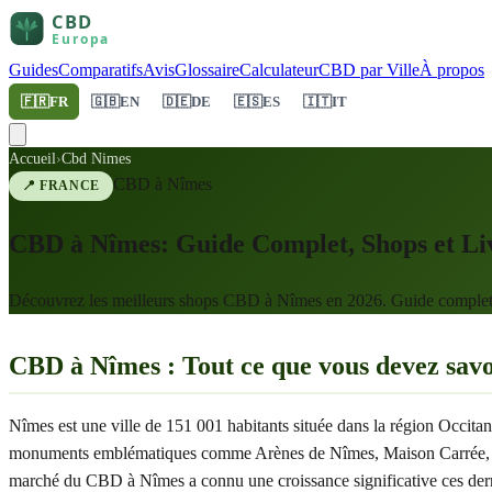
Guides
Comparatifs
Avis
Glossaire
Calculateur
CBD par Ville
À propos
🇫🇷
FR
🇬🇧
EN
🇩🇪
DE
🇪🇸
ES
🇮🇹
IT
Accueil
›
Cbd Nimes
CBD à
Nîmes
📍
FRANCE
CBD à Nîmes: Guide Complet, Shops et Liv
Découvrez les meilleurs shops CBD à Nîmes en 2026. Guide complet, li
CBD à Nîmes : Tout ce que vous devez savo
Nîmes est une ville de 151 001 habitants située dans la région Occit
monuments emblématiques comme Arènes de Nîmes, Maison Carrée, Jardin
marché du CBD à Nîmes a connu une croissance significative ces derni