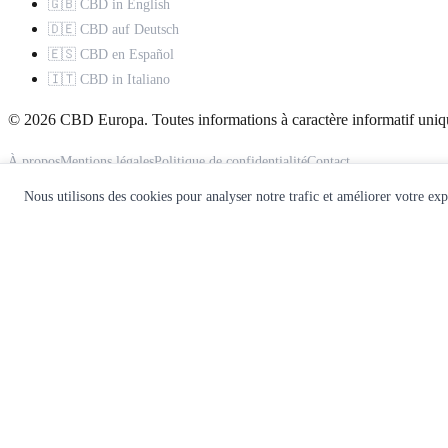
🇬🇧 CBD in English
🇩🇪 CBD auf Deutsch
🇪🇸 CBD en Español
🇮🇹 CBD in Italiano
© 2026 CBD Europa. Toutes informations à caractère informatif uniq
À propos
Mentions légales
Politique de confidentialité
Contact
Nous utilisons des cookies pour analyser notre trafic et améliorer votre ex
Ce site ne constitue pas un avis médical. Consultez un professionnel d
🌿
Recevez notre guide CBD gratuit
Rejoignez 10 000+ lecteurs. Recevez nos meilleurs guides, comparatifs
Recevoir le guide