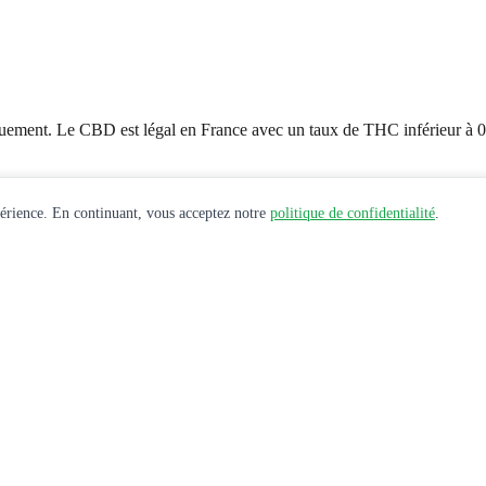
uement. Le CBD est légal en France avec un taux de THC inférieur à 
périence. En continuant, vous acceptez notre
politique de confidentialité
.
e santé avant toute utilisation de produits CBD.
 et offres exclusives.