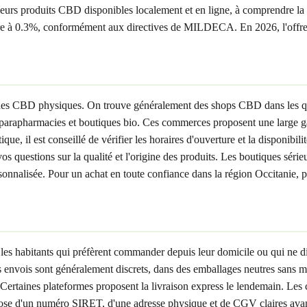
eurs produits CBD disponibles localement et en ligne, à comprendre la 
re à 0.3%, conformément aux directives de MILDECA. En 2026, l'offre d
tiques CBD physiques. On trouve généralement des shops CBD dans les
parapharmacies et boutiques bio. Ces commerces proposent une large ga
, il est conseillé de vérifier les horaires d'ouverture et la disponibil
vos questions sur la qualité et l'origine des produits. Les boutiques sér
nnalisée. Pour un achat en toute confiance dans la région Occitanie, pri
les habitants qui préfèrent commander depuis leur domicile ou qui ne d
 envois sont généralement discrets, dans des emballages neutres sans me
 Certaines plateformes proposent la livraison express le lendemain. Le
dispose d'un numéro SIRET, d'une adresse physique et de CGV claires av