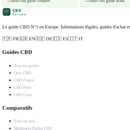
→
huile cbd guide complet
→
fleurs cbd guide achat
Le guide CBD N°1 en Europe. Informations légales, guides d'achat et
🇫🇷 FR
🇬🇧 EN
🇩🇪 DE
🇪🇸 ES
🇮🇹 IT
Guides CBD
Tous les guides
Quiz CBD
CBD France
CBD Paris
CBD Lyon
Comparatifs
Tous les avis
Meilleures Huiles CBD