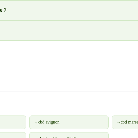
s ?
→
cbd avignon
→
cbd marse