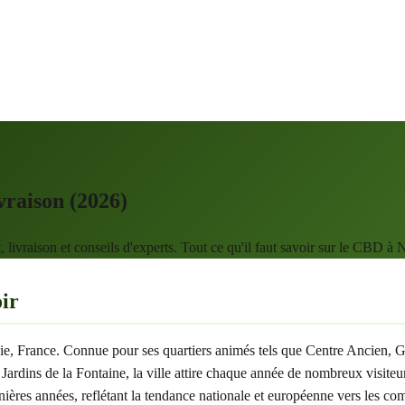
raison (2026)
vraison et conseils d'experts. Tout ce qu'il faut savoir sur le CBD à 
ir
anie, France. Connue pour ses quartiers animés tels que Centre Ancien,
s de la Fontaine, la ville attire chaque année de nombreux visiteurs e
ères années, reflétant la tendance nationale et européenne vers les co