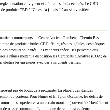
réglementation en vigueur et à faire des choix éclairés. Le CBD
e produits CBD à Nîmes n'a jamais été aussi diversifiée.
 quartiers commerçants de Centre Ancien, Gambetta, Chemin Bas
mme de produits : huiles CBD, fleurs, résines, gélules, cosmétiques
ité des produits souhaités. Les vendeurs spécialisés peuvent vous
ieuses à Nîmes mettent à disposition les Certificats d'Analyse (COA) de
vilégiez les enseignes avec des avis clients vérifiés.
isposent pas de boutique à proximité. La plupart des grandes
ntion du contenu. Pour Nîmes et la région Occitanie, les délais de
s commandes supérieures à un certain montant (souvent 50-) bénéficient
ant de passer commande. La politique de retour est également un