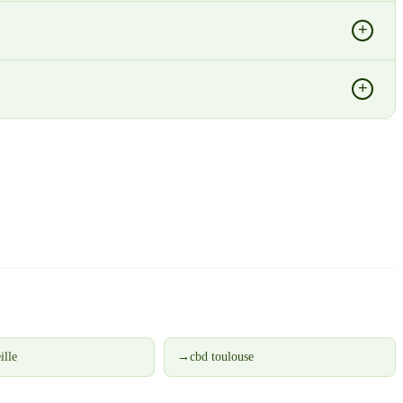
+
+
ille
→
cbd toulouse