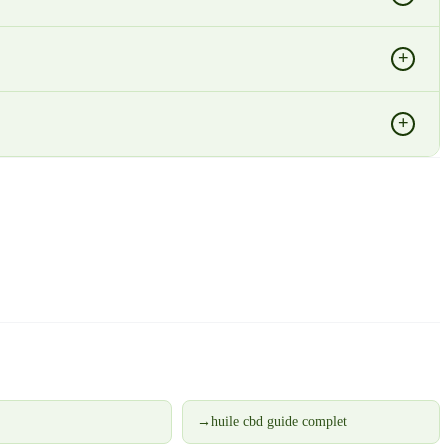
+
+
→
huile cbd guide complet