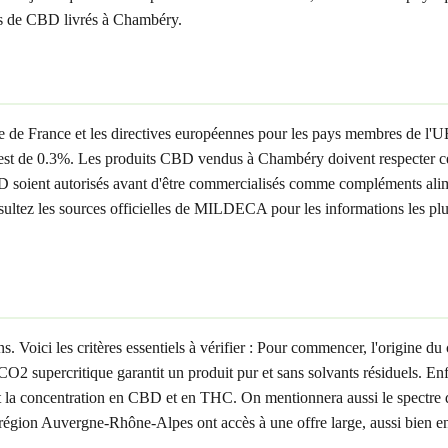
ats de CBD livrés à Chambéry.
e de France et les directives européennes pour les pays membres de l'U
 de 0.3%. Les produits CBD vendus à Chambéry doivent respecter cette
 soient autorisés avant d'être commercialisés comme compléments alime
 consultez les sources officielles de MILDECA pour les informations le
ici les critères essentiels à vérifier : Pour commencer, l'origine du c
CO2 supercritique garantit un produit pur et sans solvants résiduels. E
 la concentration en CBD et en THC. On mentionnera aussi le spectre 
 région Auvergne-Rhône-Alpes ont accès à une offre large, aussi bien en