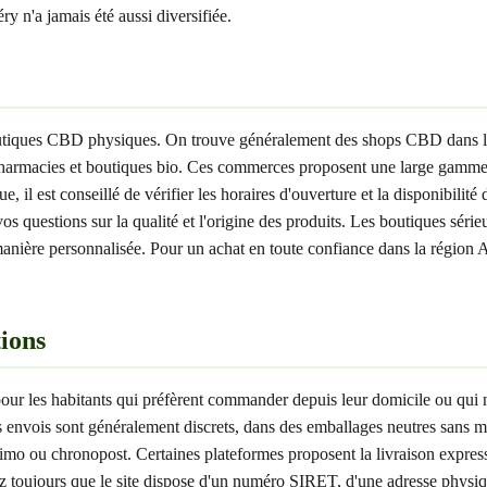
n'a jamais été aussi diversifiée.
boutiques CBD physiques. On trouve généralement des shops CBD dans l
armacies et boutiques bio. Ces commerces proposent une large gamme de
il est conseillé de vérifier les horaires d'ouverture et la disponibilité
vos questions sur la qualité et l'origine des produits. Les boutiques sér
anière personnalisée. Pour un achat en toute confiance dans la région A
ions
ur les habitants qui préfèrent commander depuis leur domicile ou qui n
es envois sont généralement discrets, dans des emballages neutres san
issimo ou chronopost. Certaines plateformes proposent la livraison expr
fiez toujours que le site dispose d'un numéro SIRET, d'une adresse phys