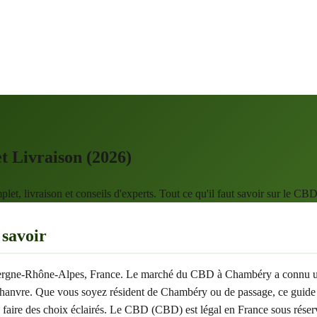
 Livraison (2026)
, livraison et conseils d'experts. Tout ce qu'il faut savoir sur le C
savoir
vergne-Rhône-Alpes, France. Le marché du CBD à Chambéry a connu une c
chanvre. Que vous soyez résident de Chambéry ou de passage, ce guide 
 à faire des choix éclairés. Le CBD (CBD) est légal en France sous ré