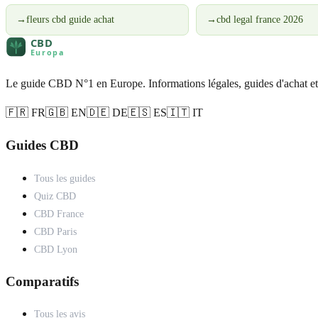
→
fleurs cbd guide achat
→
cbd legal france 2026
Le guide CBD N°1 en Europe. Informations légales, guides d'achat et
🇫🇷 FR
🇬🇧 EN
🇩🇪 DE
🇪🇸 ES
🇮🇹 IT
Guides CBD
Tous les guides
Quiz CBD
CBD France
CBD Paris
CBD Lyon
Comparatifs
Tous les avis