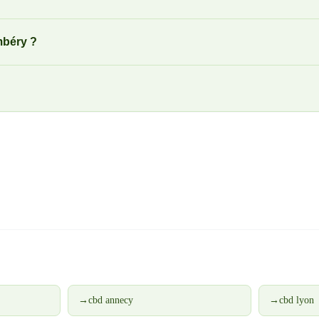
mbéry ?
→
cbd annecy
→
cbd lyon