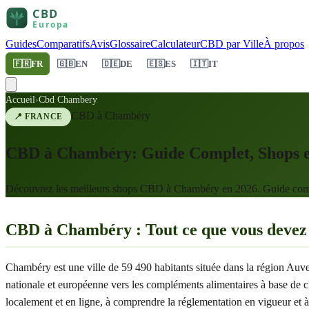
Guides
Comparatifs
Avis
Glossaire
Calculateur
CBD par Ville
À propos
🇫🇷
FR
🇬🇧
EN
🇩🇪
DE
🇪🇸
ES
🇮🇹
IT
Accueil
›
Cbd Chambery
CBD à
Chambéry
📍
FRANCE
CBD à Chambéry: Guide Complet, Shops et
Découvrez les meilleurs shops CBD à Chambéry en 2026. Guide complet
CBD à Chambéry : Tout ce que vous devez 
Chambéry est une ville de 59 490 habitants située dans la région Au
nationale et européenne vers les compléments alimentaires à base de 
localement et en ligne, à comprendre la réglementation en vigueur et