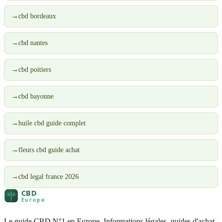
→
cbd bordeaux
→
cbd nantes
→
cbd poitiers
→
cbd bayonne
→
huile cbd guide complet
→
fleurs cbd guide achat
→
cbd legal france 2026
Le guide CBD N°1 en Europe. Informations légales, guides d'achat