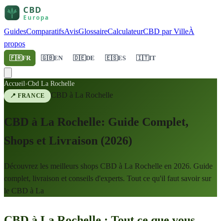
Guides
Comparatifs
Avis
Glossaire
Calculateur
CBD par Ville
À
propos
🇫🇷
FR
🇬🇧
EN
🇩🇪
DE
🇪🇸
ES
🇮🇹
IT
Accueil
›
Cbd La Rochelle
CBD à
La Rochelle
📍
FRANCE
CBD à La Rochelle: Guide Complet,
Shops et Livraison (2026)
Découvrez les meilleurs shops CBD à La Rochelle en 2026. Guide
complet, livraison et conseils d'experts. Tout ce qu'il faut savoir sur
le CBD à La
CBD à La Rochelle : Tout ce que vous