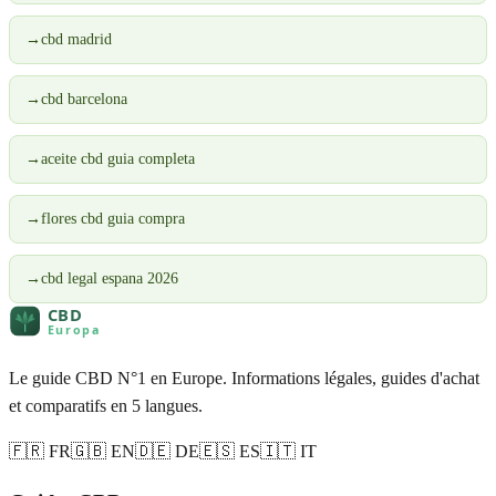
→
cbd madrid
→
cbd barcelona
→
aceite cbd guia completa
→
flores cbd guia compra
→
cbd legal espana 2026
Le guide CBD N°1 en Europe. Informations légales, guides d'achat
et comparatifs en 5 langues.
🇫🇷 FR
🇬🇧 EN
🇩🇪 DE
🇪🇸 ES
🇮🇹 IT