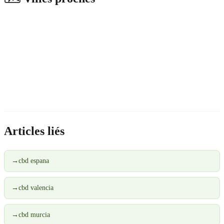
Articles liés
→
cbd espana
→
cbd valencia
→
cbd murcia