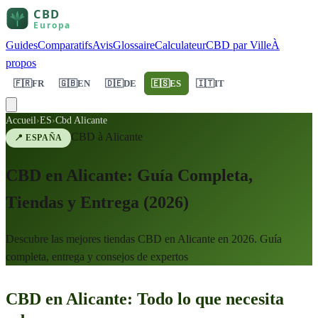
Guides
Comparatifs
Avis
Glossaire
Calculateur
CBD par Ville
À
propos
🇫🇷
FR
🇬🇧
EN
🇩🇪
DE
🇪🇸
ES
🇮🇹
IT
Accueil
›
ES
›
Cbd Alicante
CBD à
Alicante
📍
ESPAÑA
CBD en Alicante: Guía Completa,
Tiendas y Entrega (2026)
Descubre las mejores tiendas CBD en Alicante en 2026. Guía
completa, entrega y consejos de expertos
CBD en Alicante: Todo lo que necesita