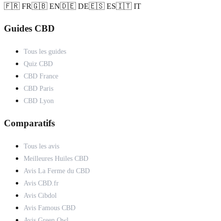
🇫🇷 FR
🇬🇧 EN
🇩🇪 DE
🇪🇸 ES
🇮🇹 IT
Guides CBD
Tous les guides
Quiz CBD
CBD France
CBD Paris
CBD Lyon
Comparatifs
Tous les avis
Meilleures Huiles CBD
Avis La Ferme du CBD
Avis CBD.fr
Avis Cibdol
Avis Famous CBD
Avis Green Owl