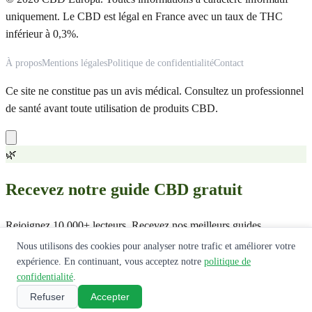
uniquement. Le CBD est légal en France avec un taux de THC
inférieur à 0,3%.
À propos
Mentions légales
Politique de confidentialité
Contact
Ce site ne constitue pas un avis médical. Consultez un professionnel
de santé avant toute utilisation de produits CBD.
🌿
Recevez notre guide CBD gratuit
Rejoignez 10 000+ lecteurs. Recevez nos meilleurs guides,
comparatifs et offres exclusives.
Nous utilisons des cookies pour analyser notre trafic et améliorer votre
expérience. En continuant, vous acceptez notre
politique de
Recevoir le guide
confidentialité
.
Refuser
Accepter
Pas de spam. Désabonnement en 1 clic.