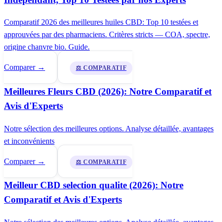
Comparatif 2026 des meilleures huiles CBD: Top 10 testées et
approuvées par des pharmaciens. Critères stricts — COA, spectre,
origine chanvre bio. Guide.
Comparer →
⚖️ COMPARATIF
Meilleures Fleurs CBD (2026): Notre Comparatif et
Avis d'Experts
Notre sélection des meilleures options. Analyse détaillée, avantages
et inconvénients
Comparer →
⚖️ COMPARATIF
Meilleur CBD selection qualite (2026): Notre
Comparatif et Avis d'Experts