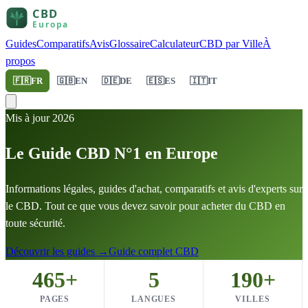
Guides
Comparatifs
Avis
Glossaire
Calculateur
CBD par Ville
À
propos
🇫🇷
FR
🇬🇧
EN
🇩🇪
DE
🇪🇸
ES
🇮🇹
IT
Mis à jour 2026
Le Guide CBD N°1 en Europe
Informations légales, guides d'achat, comparatifs et avis d'experts sur
le CBD. Tout ce que vous devez savoir pour acheter du CBD en
toute sécurité.
Découvrir les guides
→
Guide complet CBD
465+
5
190+
PAGES
LANGUES
VILLES