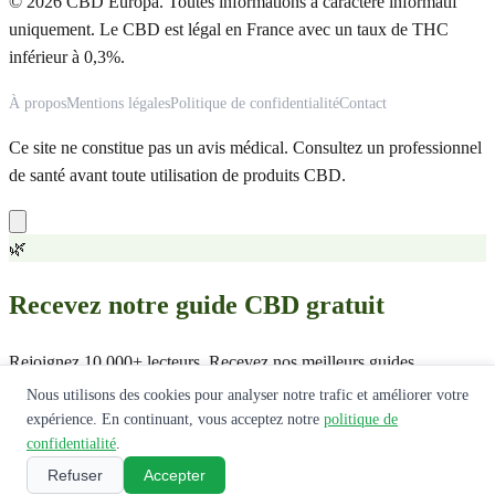
© 2026 CBD Europa. Toutes informations à caractère informatif
uniquement. Le CBD est légal en France avec un taux de THC
inférieur à 0,3%.
À propos
Mentions légales
Politique de confidentialité
Contact
Ce site ne constitue pas un avis médical. Consultez un professionnel
de santé avant toute utilisation de produits CBD.
🌿
Recevez notre guide CBD gratuit
Rejoignez 10 000+ lecteurs. Recevez nos meilleurs guides,
comparatifs et offres exclusives.
Nous utilisons des cookies pour analyser notre trafic et améliorer votre
expérience. En continuant, vous acceptez notre
politique de
Recevoir le guide
confidentialité
.
Refuser
Accepter
Pas de spam. Désabonnement en 1 clic.