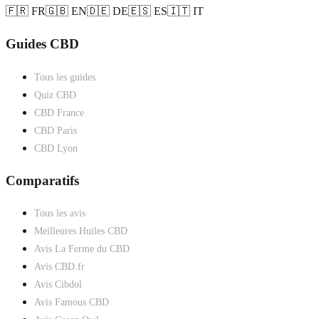
🇫🇷 FR
🇬🇧 EN
🇩🇪 DE
🇪🇸 ES
🇮🇹 IT
Guides CBD
Tous les guides
Quiz CBD
CBD France
CBD Paris
CBD Lyon
Comparatifs
Tous les avis
Meilleures Huiles CBD
Avis La Ferme du CBD
Avis CBD.fr
Avis Cibdol
Avis Famous CBD