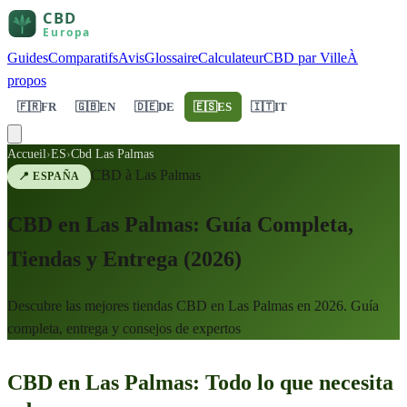
Guides
Comparatifs
Avis
Glossaire
Calculateur
CBD par Ville
À
propos
🇫🇷
FR
🇬🇧
EN
🇩🇪
DE
🇪🇸
ES
🇮🇹
IT
Accueil
›
ES
›
Cbd Las Palmas
CBD à
Las Palmas
📍
ESPAÑA
CBD en Las Palmas: Guía Completa,
Tiendas y Entrega (2026)
Descubre las mejores tiendas CBD en Las Palmas en 2026. Guía
completa, entrega y consejos de expertos
CBD en Las Palmas: Todo lo que necesita