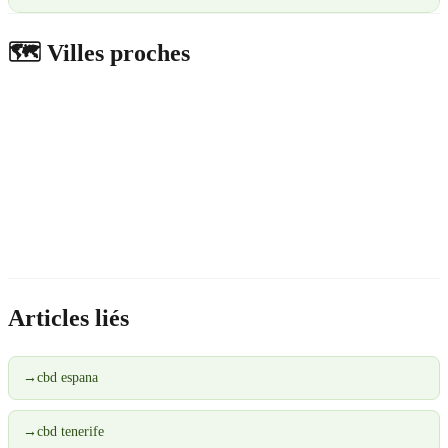
🗺️
Villes proches
Articles liés
→
cbd espana
→
cbd tenerife