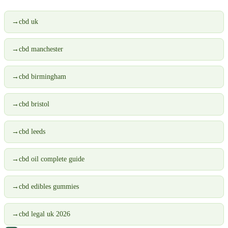
→
cbd uk
→
cbd manchester
→
cbd birmingham
→
cbd bristol
→
cbd leeds
→
cbd oil complete guide
→
cbd edibles gummies
→
cbd legal uk 2026