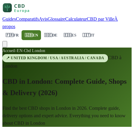
Guides
Comparatifs
Avis
Glossaire
Calculateur
CBD par Ville
À
propos
🇫🇷
FR
🇬🇧
EN
🇩🇪
DE
🇪🇸
ES
🇮🇹
IT
Accueil
›
EN
›
Cbd London
CBD à
📍
UNITED KINGDOM / USA / AUSTRALIA / CANADA
London
CBD in London: Complete Guide, Shops
& Delivery (2026)
Find the best CBD shops in London in 2026. Complete guide,
delivery options and expert advice. Everything you need to know
about CBD in London