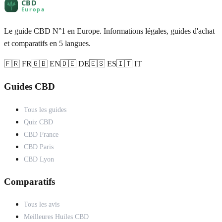
Le guide CBD N°1 en Europe. Informations légales, guides d'achat
et comparatifs en 5 langues.
🇫🇷 FR
🇬🇧 EN
🇩🇪 DE
🇪🇸 ES
🇮🇹 IT
Guides CBD
Tous les guides
Quiz CBD
CBD France
CBD Paris
CBD Lyon
Comparatifs
Tous les avis
Meilleures Huiles CBD