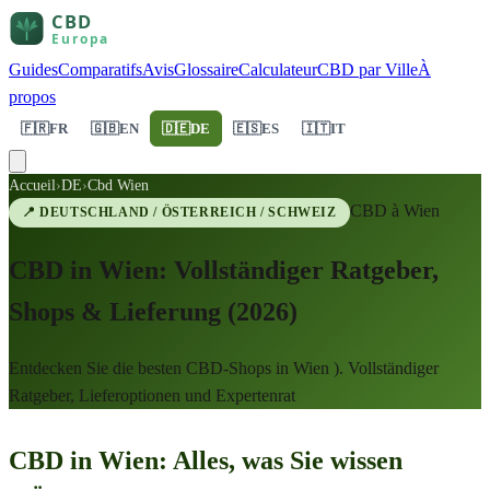
Guides
Comparatifs
Avis
Glossaire
Calculateur
CBD par Ville
À
propos
🇫🇷
FR
🇬🇧
EN
🇩🇪
DE
🇪🇸
ES
🇮🇹
IT
Accueil
›
DE
›
Cbd Wien
CBD à
Wien
📍
DEUTSCHLAND / ÖSTERREICH / SCHWEIZ
CBD in Wien: Vollständiger Ratgeber,
Shops & Lieferung (2026)
Entdecken Sie die besten CBD-Shops in Wien ). Vollständiger
Ratgeber, Lieferoptionen und Expertenrat
CBD in Wien: Alles, was Sie wissen