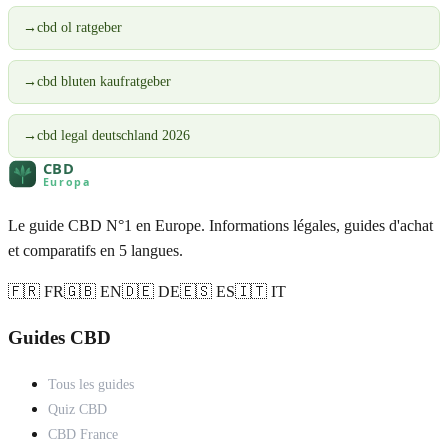
→
cbd ol ratgeber
→
cbd bluten kaufratgeber
→
cbd legal deutschland 2026
Le guide CBD N°1 en Europe. Informations légales, guides d'achat
et comparatifs en 5 langues.
🇫🇷 FR
🇬🇧 EN
🇩🇪 DE
🇪🇸 ES
🇮🇹 IT
Guides CBD
Tous les guides
Quiz CBD
CBD France