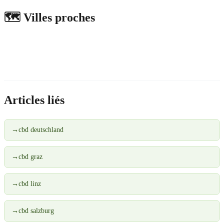
🗺️
Villes proches
Articles liés
→
cbd deutschland
→
cbd graz
→
cbd linz
→
cbd salzburg