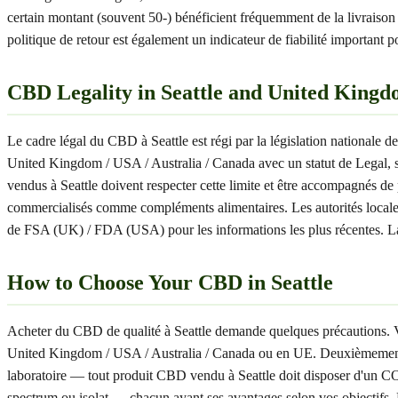
certain montant (souvent 50-) bénéficient fréquemment de la livraiso
politique de retour est également un indicateur de fiabilité important p
CBD Legality in Seattle and United Kingd
Le cadre légal du CBD à Seattle est régi par la législation nationale
United Kingdom / USA / Australia / Canada avec un statut de Legal
vendus à Seattle doivent respecter cette limite et être accompagnés d
commercialisés comme compléments alimentaires. Les autorités locales de
de FSA (UK) / FDA (USA) pour les informations les plus récentes. La 
How to Choose Your CBD in Seattle
Acheter du CBD de qualité à Seattle demande quelques précautions. Voici
United Kingdom / USA / Australia / Canada ou en UE. Deuxièmement, le
laboratoire — tout produit CBD vendu à Seattle doit disposer d'un C
spectrum ou isolat — chacun ayant ses avantages selon vos objectifs. L