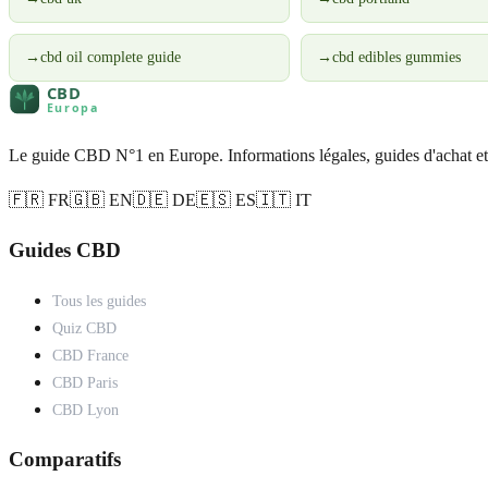
→
cbd oil complete guide
→
cbd edibles gummies
Le guide CBD N°1 en Europe. Informations légales, guides d'achat et
🇫🇷 FR
🇬🇧 EN
🇩🇪 DE
🇪🇸 ES
🇮🇹 IT
Guides CBD
Tous les guides
Quiz CBD
CBD France
CBD Paris
CBD Lyon
Comparatifs