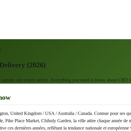
e
Delivery (2026)
y options and expert advice. Everything you need to know about CBD in
Know
hington, United Kingdom / USA / Australia / Canada. Connue pour ses qu
ke Place Market, Chihuly Garden, la ville attire chaque année de nomb
ive ces dernières années, reflétant la tendance nationale et européenn