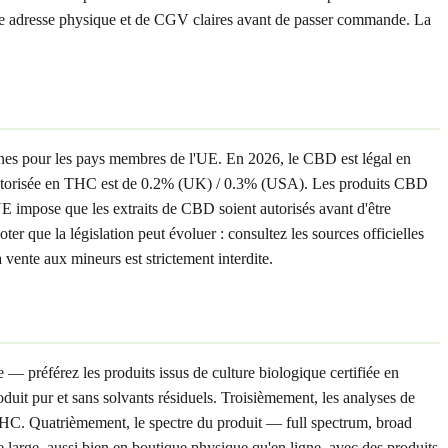
'une adresse physique et de CGV claires avant de passer commande. La
ennes pour les pays membres de l'UE. En 2026, le CBD est légal en
autorisée en THC est de 0.2% (UK) / 0.3% (USA). Les produits CBD
UE impose que les extraits de CBD soient autorisés avant d'être
r que la législation peut évoluer : consultez les sources officielles
ente aux mineurs est strictement interdite.
 — préférez les produits issus de culture biologique certifiée en
it pur et sans solvants résiduels. Troisièmement, les analyses de
THC. Quatrièmement, le spectre du produit — full spectrum, broad
e large, aussi bien en boutique physique qu'en ligne, avec des produits