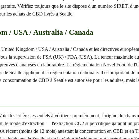
n gratuite. Vérifiez toujours que le site dispose d'un numéro SIRET, d
our les achats de CBD livrés à Seattle.
om / USA / Australia / Canada
 de United Kingdom / USA / Australia / Canada et les directives europé
, sous la supervision de FSA (UK) / FDA (USA). La teneur maximale 
e preuves d'analyses en laboratoire. La réglementation Novel Food de l'
 Seattle appliquent la réglementation nationale. Il est important de note
consommation de CBD à Seattle est autorisée pour les adultes, mais la v
 les critères essentiels à vérifier : premièrement, l'origine du chanvre
 mode d'extraction — l'extraction CO2 supercritique garantit un produ
OA récent (moins de 12 mois) attestant la concentration en CBD et en 
es habitants de Seattle et de la région Washington ont accès à une offr