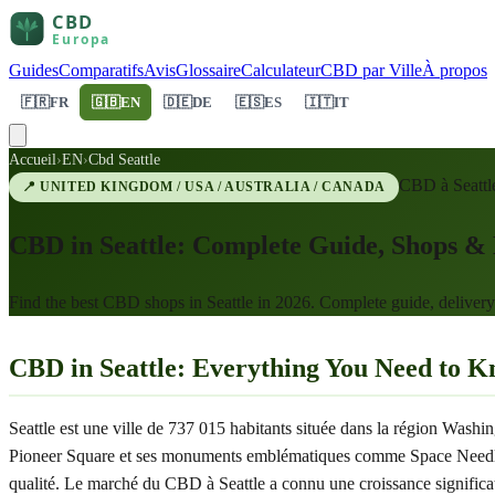
Guides
Comparatifs
Avis
Glossaire
Calculateur
CBD par Ville
À propos
🇫🇷
FR
🇬🇧
EN
🇩🇪
DE
🇪🇸
ES
🇮🇹
IT
Accueil
›
EN
›
Cbd Seattle
CBD à
Seattl
📍
UNITED KINGDOM / USA / AUSTRALIA / CANADA
CBD in Seattle: Complete Guide, Shops & 
Find the best CBD shops in Seattle in 2026. Complete guide, deliver
CBD in Seattle: Everything You Need to 
Seattle est une ville de 737 015 habitants située dans la région Was
Pioneer Square et ses monuments emblématiques comme Space Needle, Pi
qualité. Le marché du CBD à Seattle a connu une croissance significat