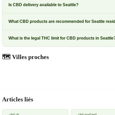
Is CBD delivery available to Seattle?
What CBD products are recommended for Seattle resi
What is the legal THC limit for CBD products in Seattle
🗺️
Villes proches
Articles liés
→
cbd uk
→
cbd portland