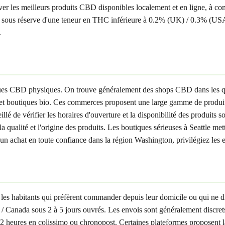
ver les meilleurs produits CBD disponibles localement et en ligne, à com
 sous réserve d'une teneur en THC inférieure à 0.2% (UK) / 0.3% (U
.
utiques CBD physiques. On trouve généralement des shops CBD dans les 
t boutiques bio. Ces commerces proposent une large gamme de produits :
é de vérifier les horaires d'ouverture et la disponibilité des produits s
 qualité et l'origine des produits. Les boutiques sérieuses à Seattle met
 achat en toute confiance dans la région Washington, privilégiez les en
 les habitants qui préfèrent commander depuis leur domicile ou qui ne d
 Canada sous 2 à 5 jours ouvrés. Les envois sont généralement discret
à 72 heures en colissimo ou chronopost. Certaines plateformes proposent