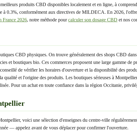
 meilleurs produits CBD disponibles localement et en ligne, à comprend
re à 0.3%, conformément aux directives de MILDECA. En 2026, l'offre d
en France 2026
, notre méthode pour
calculer son dosage CBD
et nos co
e boutiques CBD physiques. On trouve généralement des shops CBD dans
es et boutiques bio. Ces commerces proposent une large gamme de produ
seillé de vérifier les horaires d'ouverture et la disponibilité des produ
a qualité et l'origine des produits. Les boutiques sérieuses à Montpellie
ée. Pour un achat en toute confiance dans la région Occitanie, privilégi
tpellier
pellier, voici une sélection d'enseignes du centre-ville régulièrement p
e l'année — appelez avant de vous déplacer pour confirmer l'ouverture.