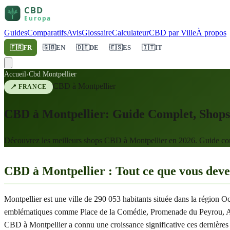
Guides
Comparatifs
Avis
Glossaire
Calculateur
CBD par Ville
À propos
🇫🇷
FR
🇬🇧
EN
🇩🇪
DE
🇪🇸
ES
🇮🇹
IT
Accueil
›
Cbd Montpellier
CBD à
Montpellier
📍
FRANCE
CBD à Montpellier: Guide Complet, Shops 
Découvrez les meilleurs shops CBD à Montpellier en 2026. Guide comple
CBD à Montpellier : Tout ce que vous deve
Montpellier est une ville de 290 053 habitants située dans la région
emblématiques comme Place de la Comédie, Promenade du Peyrou, Arc de
CBD à Montpellier a connu une croissance significative ces dernières 