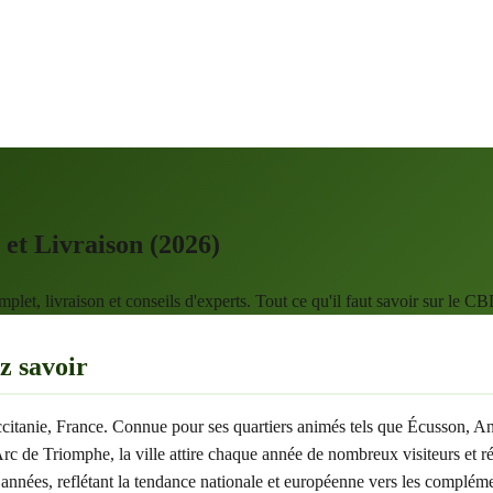
et Livraison (2026)
t, livraison et conseils d'experts. Tout ce qu'il faut savoir sur le CB
z savoir
 Occitanie, France. Connue pour ses quartiers animés tels que Écusson,
 Triomphe, la ville attire chaque année de nombreux visiteurs et rési
années, reflétant la tendance nationale et européenne vers les complém