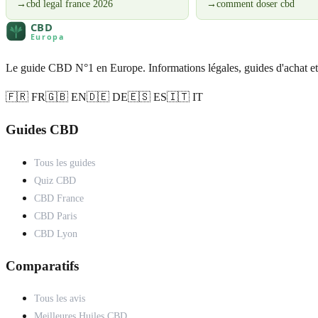
→
cbd legal france 2026
→
comment doser cbd
Le guide CBD N°1 en Europe. Informations légales, guides d'achat et
🇫🇷 FR
🇬🇧 EN
🇩🇪 DE
🇪🇸 ES
🇮🇹 IT
Guides CBD
Tous les guides
Quiz CBD
CBD France
CBD Paris
CBD Lyon
Comparatifs
Tous les avis
Meilleures Huiles CBD