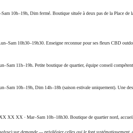
m 10h–19h, Dim fermé. Boutique située à deux pas de la Place de la C
un–Sam 10h30–19h30. Enseigne reconnue pour ses fleurs CBD outdoor c
–Sam 11h–19h. Petite boutique de quartier, équipe conseil compétente
n–Sam 10h–19h, Dim 14h–18h (saison estivale uniquement). Une des ra
99 XX XX XX · Mar–Sam 10h–18h30. Boutique de quartier nord, accueil p
nalyse) sur demande — privilégiez celles qui le font systématiquement, c'