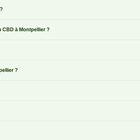
 ?
p CBD à Montpellier ?
ellier ?