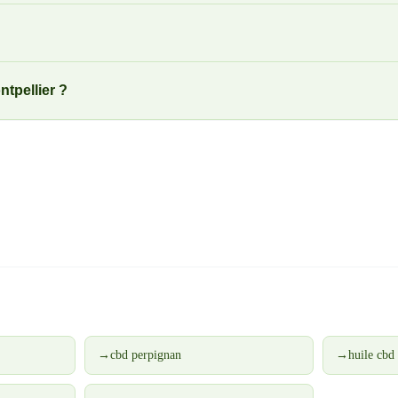
tpellier ?
→
cbd perpignan
→
huile cbd