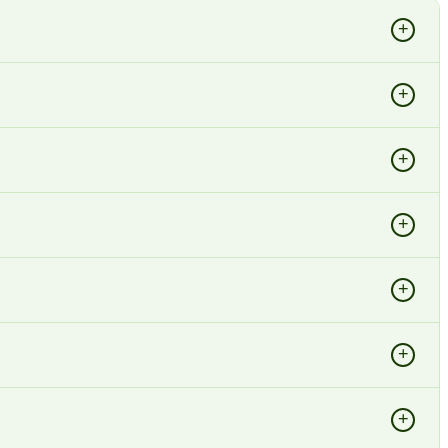
+
+
+
+
+
+
+