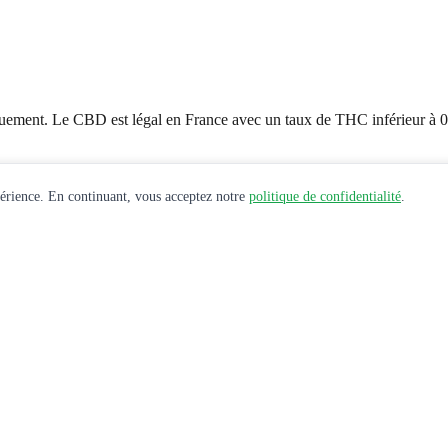
uement. Le CBD est légal en France avec un taux de THC inférieur à 
périence. En continuant, vous acceptez notre
politique de confidentialité
.
e santé avant toute utilisation de produits CBD.
 et offres exclusives.