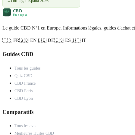
→
cbd legal espana 2026
Le guide CBD N°1 en Europe. Informations légales, guides d'achat et
🇫🇷 FR
🇬🇧 EN
🇩🇪 DE
🇪🇸 ES
🇮🇹 IT
Guides CBD
Tous les guides
Quiz CBD
CBD France
CBD Paris
CBD Lyon
Comparatifs
Tous les avis
Meilleures Huiles CBD