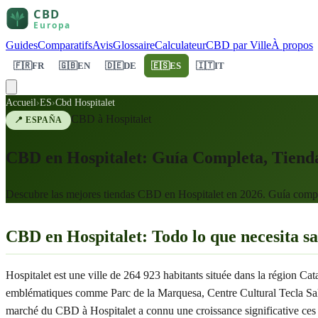
Guides
Comparatifs
Avis
Glossaire
Calculateur
CBD par Ville
À propos
🇫🇷
FR
🇬🇧
EN
🇩🇪
DE
🇪🇸
ES
🇮🇹
IT
Accueil
›
ES
›
Cbd Hospitalet
CBD à
Hospitalet
📍
ESPAÑA
CBD en Hospitalet: Guía Completa, Tienda
Descubre las mejores tiendas CBD en Hospitalet en 2026. Guía comple
CBD en Hospitalet: Todo lo que necesita s
Hospitalet est une ville de 264 923 habitants située dans la région C
emblématiques comme Parc de la Marquesa, Centre Cultural Tecla Sala, 
marché du CBD à Hospitalet a connu une croissance significative ces 