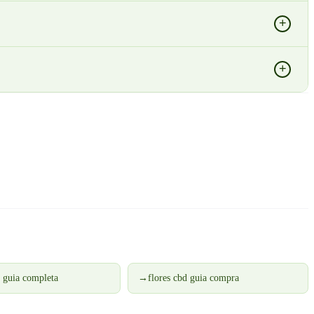
+
+
d guia completa
→
flores cbd guia compra