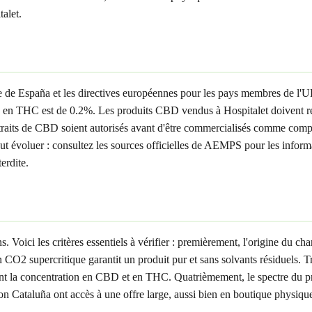
talet.
ale de España et les directives européennes pour les pays membres de l'
 en THC est de 0.2%. Les produits CBD vendus à Hospitalet doivent res
raits de CBD soient autorisés avant d'être commercialisés comme complé
 peut évoluer : consultez les sources officielles de AEMPS pour les inf
erdite.
oici les critères essentiels à vérifier : premièrement, l'origine du chan
O2 supercritique garantit un produit pur et sans solvants résiduels. 
tant la concentration en CBD et en THC. Quatrièmement, le spectre du p
ion Cataluña ont accès à une offre large, aussi bien en boutique physique