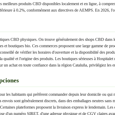
s meilleurs produits CBD disponibles localement et en ligne, à comprend
rieure à 0.2%, conformément aux directives de AEMPS. En 2026, l'offre
 boutiques CBD physiques. On trouve généralement des shops CBD dans l
es et boutiques bio. Ces commerces proposent une large gamme de produi
seillé de vérifier les horaires d'ouverture et la disponibilité des produ
a qualité et l'origine des produits. Les boutiques sérieuses à Hospitalet
 un achat en toute confiance dans la région Cataluña, privilégiez les en
pciones
our les habitants qui préfèrent commander depuis leur domicile ou qui 
 envois sont généralement discrets, dans des emballages neutres sans me
 Certaines plateformes proposent la livraison express le lendemain. Le
dispose d'un numéro SIRET, d'une adresse physique et de CGV claires av