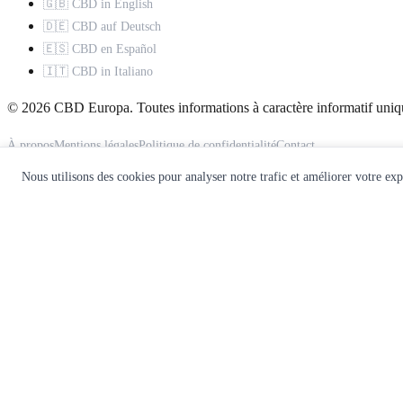
🇬🇧 CBD in English
🇩🇪 CBD auf Deutsch
🇪🇸 CBD en Español
🇮🇹 CBD in Italiano
© 2026 CBD Europa. Toutes informations à caractère informatif uniq
À propos
Mentions légales
Politique de confidentialité
Contact
Nous utilisons des cookies pour analyser notre trafic et améliorer votre ex
Ce site ne constitue pas un avis médical. Consultez un professionnel d
🌿
Recevez notre guide CBD gratuit
Rejoignez 10 000+ lecteurs. Recevez nos meilleurs guides, comparatifs
Recevoir le guide