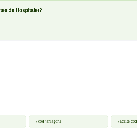
es de Hospitalet?
→
cbd tarragona
→
aceite cb