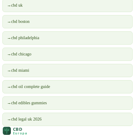
→
cbd uk
→
cbd boston
→
cbd philadelphia
→
cbd chicago
→
cbd miami
→
cbd oil complete guide
→
cbd edibles gummies
→
cbd legal uk 2026