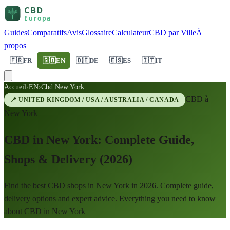
Guides
Comparatifs
Avis
Glossaire
Calculateur
CBD par Ville
À
propos
🇫🇷
FR
🇬🇧
EN
🇩🇪
DE
🇪🇸
ES
🇮🇹
IT
Accueil
›
EN
›
Cbd New York
CBD à
📍
UNITED KINGDOM / USA / AUSTRALIA / CANADA
New York
CBD in New York: Complete Guide,
Shops & Delivery (2026)
Find the best CBD shops in New York in 2026. Complete guide,
delivery options and expert advice. Everything you need to know
about CBD in New York