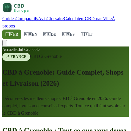
Guides
Comparatifs
Avis
Glossaire
Calculateur
CBD par Ville
À
propos
🇫🇷
FR
🇬🇧
EN
🇩🇪
DE
🇪🇸
ES
🇮🇹
IT
Accueil
›
Cbd Grenoble
CBD à
Grenoble
📍
FRANCE
CBD à Grenoble: Guide Complet, Shops
et Livraison (2026)
Découvrez les meilleurs shops CBD à Grenoble en 2026. Guide
complet, livraison et conseils d'experts. Tout ce qu'il faut savoir sur
le CBD à Grenoble
CBD à Grenoble : Tout ce que vous devez