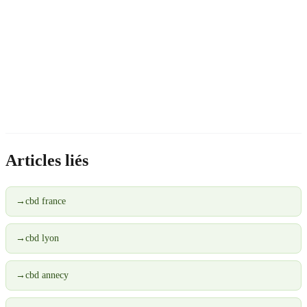
Articles liés
→
cbd france
→
cbd lyon
→
cbd annecy