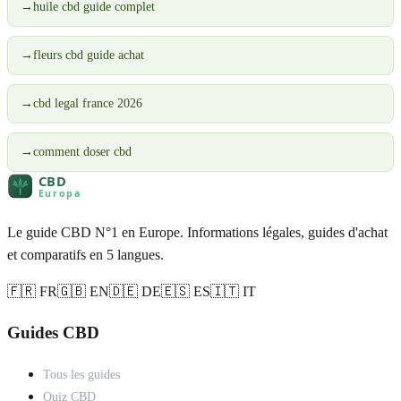
→
huile cbd guide complet
→
fleurs cbd guide achat
→
cbd legal france 2026
→
comment doser cbd
Le guide CBD N°1 en Europe. Informations légales, guides d'achat
et comparatifs en 5 langues.
🇫🇷 FR
🇬🇧 EN
🇩🇪 DE
🇪🇸 ES
🇮🇹 IT
Guides CBD
Tous les guides
Quiz CBD