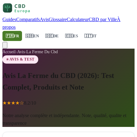
Guides
Comparatifs
Avis
Glossaire
Calculateur
CBD par Ville
À
propos
🇫🇷
FR
🇬🇧
EN
🇩🇪
DE
🇪🇸
ES
🇮🇹
IT
Accueil
›
Avis
›
La Ferme Du Cbd
⭐ AVIS & TEST
Avis La Ferme du CBD (2026): Test
Complet, Produits et Note
★
★
★
★
☆
8.2
/10
Notre analyse complète et indépendante. Note, qualité, qualite et
transparence