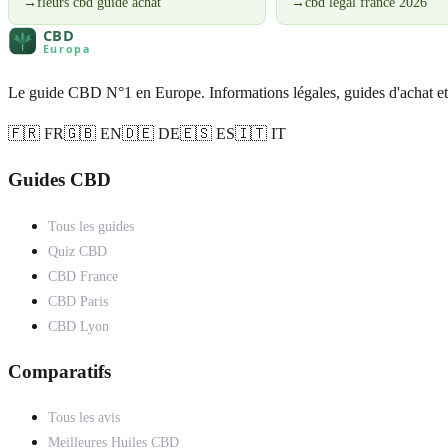
→
fleurs cbd guide achat
→
cbd legal france 2026
Le guide CBD N°1 en Europe. Informations légales, guides d'achat et
🇫🇷 FR
🇬🇧 EN
🇩🇪 DE
🇪🇸 ES
🇮🇹 IT
Guides CBD
Tous les guides
Quiz CBD
CBD France
CBD Paris
CBD Lyon
Comparatifs
Tous les avis
Meilleures Huiles CBD