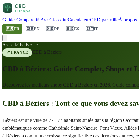
Guides
Comparatifs
Avis
Glossaire
Calculateur
CBD par Ville
À propos
🇫🇷
FR
🇬🇧
EN
🇩🇪
DE
🇪🇸
ES
🇮🇹
IT
Accueil
›
Cbd Beziers
CBD à
Béziers
📍
FRANCE
CBD à Béziers: Guide Complet, Shops et L
Découvrez les meilleurs shops CBD à Béziers en 2026. Guide complet, l
CBD à Béziers : Tout ce que vous devez sa
Béziers est une ville de 77 177 habitants située dans la région Occit
emblématiques comme Cathédrale Saint-Nazaire, Pont Vieux, Allées Pau
à Béziers a connu une croissance significative ces dernières années, 