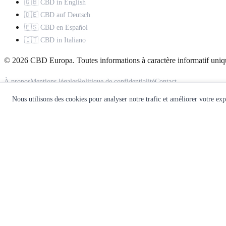
🇬🇧 CBD in English
🇩🇪 CBD auf Deutsch
🇪🇸 CBD en Español
🇮🇹 CBD in Italiano
© 2026 CBD Europa. Toutes informations à caractère informatif uniq
À propos
Mentions légales
Politique de confidentialité
Contact
Nous utilisons des cookies pour analyser notre trafic et améliorer votre ex
Ce site ne constitue pas un avis médical. Consultez un professionnel d
🌿
Recevez notre guide CBD gratuit
Rejoignez 10 000+ lecteurs. Recevez nos meilleurs guides, comparatifs
Recevoir le guide