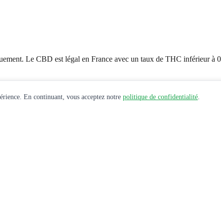
uement. Le CBD est légal en France avec un taux de THC inférieur à 
périence. En continuant, vous acceptez notre
politique de confidentialité
.
e santé avant toute utilisation de produits CBD.
 et offres exclusives.