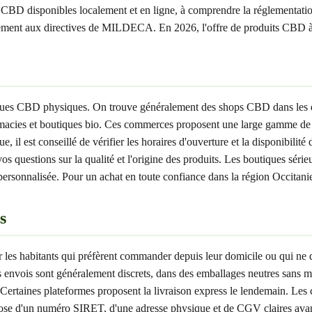
s CBD disponibles localement et en ligne, à comprendre la réglementati
ment aux directives de MILDECA. En 2026, l'offre de produits CBD à Bé
utiques CBD physiques. On trouve généralement des shops CBD dans les 
cies et boutiques bio. Ces commerces proposent une large gamme de pro
il est conseillé de vérifier les horaires d'ouverture et la disponibilité
vos questions sur la qualité et l'origine des produits. Les boutiques séri
rsonnalisée. Pour un achat en toute confiance dans la région Occitanie, 
s
 les habitants qui préfèrent commander depuis leur domicile ou qui ne 
 envois sont généralement discrets, dans des emballages neutres sans me
 Certaines plateformes proposent la livraison express le lendemain. Le
dispose d'un numéro SIRET, d'une adresse physique et de CGV claires av