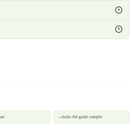
+
+
use
→
huile cbd guide complet