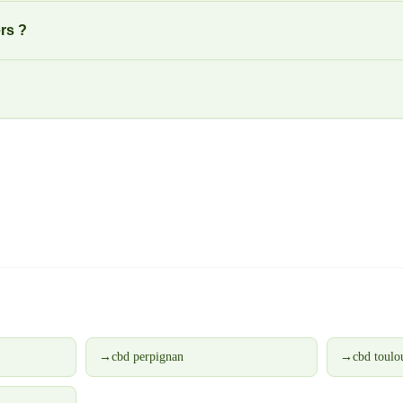
rs ?
→
cbd perpignan
→
cbd toulo