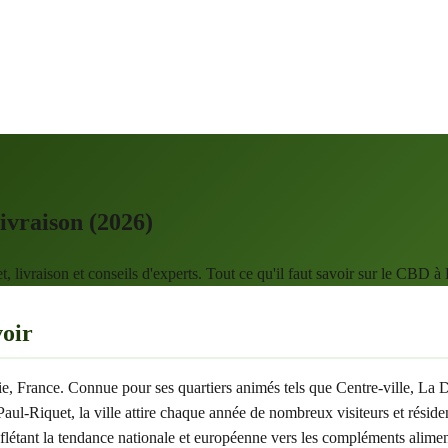
ivraison (2026)
ivraison et conseils d'experts. Tout ce qu'il faut savoir sur le CBD à 
voir
anie, France. Connue pour ses quartiers animés tels que Centre-ville, 
l-Riquet, la ville attire chaque année de nombreux visiteurs et réside
reflétant la tendance nationale et européenne vers les compléments alim