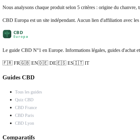
Nous analysons chaque produit selon 5 critères : origine du chanvre, tr
CBD Europa est un site indépendant. Aucun lien d'affiliation avec l
Le guide CBD N°1 en Europe. Informations légales, guides d'achat et
🇫🇷 FR
🇬🇧 EN
🇩🇪 DE
🇪🇸 ES
🇮🇹 IT
Guides CBD
Tous les guides
Quiz CBD
CBD France
CBD Paris
CBD Lyon
Comparatifs