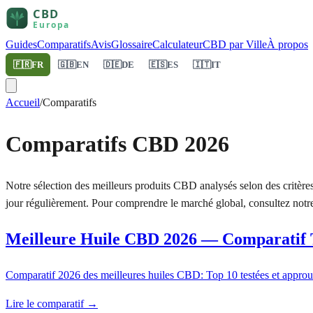
Guides
Comparatifs
Avis
Glossaire
Calculateur
CBD par Ville
À propos
🇫🇷
FR
🇬🇧
EN
🇩🇪
DE
🇪🇸
ES
🇮🇹
IT
Accueil
/
Comparatifs
Comparatifs CBD 2026
Notre sélection des meilleurs produits CBD analysés selon des critères s
jour régulièrement. Pour comprendre le marché global, consultez not
Meilleure Huile CBD 2026 — Comparatif 
Comparatif 2026 des meilleures huiles CBD: Top 10 testées et approuv
Lire le comparatif →