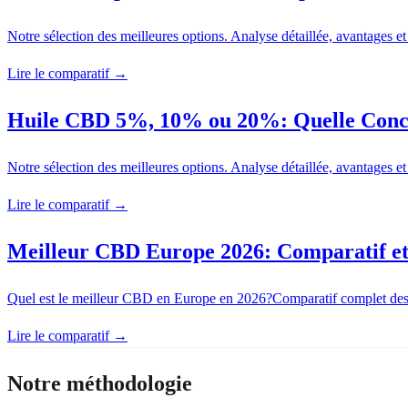
Notre sélection des meilleures options. Analyse détaillée, avantages e
Lire le comparatif →
Huile CBD 5%, 10% ou 20%: Quelle Conc
Notre sélection des meilleures options. Analyse détaillée, avantages e
Lire le comparatif →
Meilleur CBD Europe 2026: Comparatif et
Quel est le meilleur CBD en Europe en 2026?Comparatif complet des hu
Lire le comparatif →
Notre méthodologie