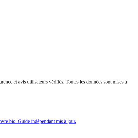
rence et avis utilisateurs vérifiés. Toutes les données sont mises à
nvre bio. Guide indépendant mis à jour.