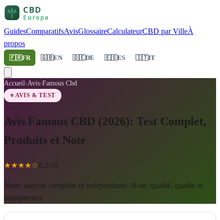
Guides
Comparatifs
Avis
Glossaire
Calculateur
CBD par Ville
À
propos
🇫🇷
FR
🇬🇧
EN
🇩🇪
DE
🇪🇸
ES
🇮🇹
IT
Accueil
›
Avis
›
Famous Cbd
⭐ AVIS & TEST
Avis Famous CBD (2026): Test Complet,
Produits et Note
★
★
★
★
☆
8.2
/10
Notre analyse complète et indépendante. Note, qualité, qualite et
transparence