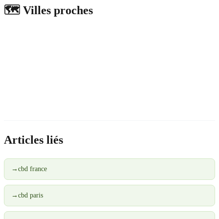
🗺️
Villes proches
Articles liés
→
cbd france
→
cbd paris