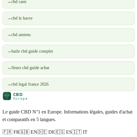
→
cbd caen
→
cbd le havre
→
cbd amiens
→
huile cbd guide complet
→
fleurs cbd guide achat
→
cbd legal france 2026
Le guide CBD N°1 en Europe. Informations légales, guides d'achat
et comparatifs en 5 langues.
🇫🇷 FR
🇬🇧 EN
🇩🇪 DE
🇪🇸 ES
🇮🇹 IT