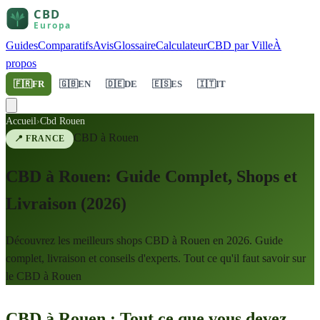
Guides
Comparatifs
Avis
Glossaire
Calculateur
CBD par Ville
À
propos
🇫🇷
FR
🇬🇧
EN
🇩🇪
DE
🇪🇸
ES
🇮🇹
IT
Accueil
›
Cbd Rouen
CBD à
Rouen
📍
FRANCE
CBD à Rouen: Guide Complet, Shops et
Livraison (2026)
Découvrez les meilleurs shops CBD à Rouen en 2026. Guide
complet, livraison et conseils d'experts. Tout ce qu'il faut savoir sur
le CBD à Rouen
CBD à Rouen : Tout ce que vous devez