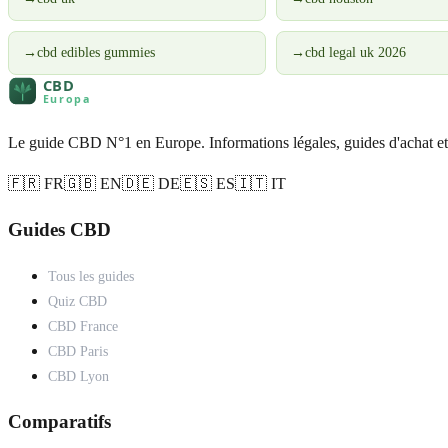
→
cbd edibles gummies
→
cbd legal uk 2026
Le guide CBD N°1 en Europe. Informations légales, guides d'achat et
🇫🇷 FR
🇬🇧 EN
🇩🇪 DE
🇪🇸 ES
🇮🇹 IT
Guides CBD
Tous les guides
Quiz CBD
CBD France
CBD Paris
CBD Lyon
Comparatifs