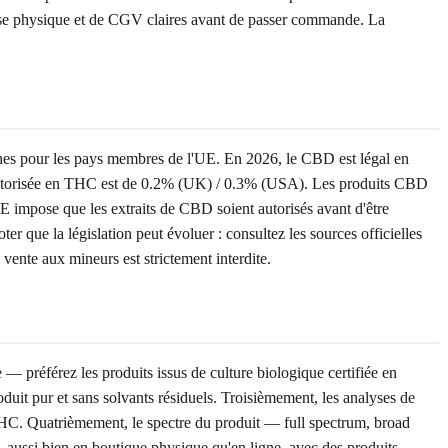
esse physique et de CGV claires avant de passer commande. La
ennes pour les pays membres de l'UE. En 2026, le CBD est légal en
autorisée en THC est de 0.2% (UK) / 0.3% (USA). Les produits CBD
E impose que les extraits de CBD soient autorisés avant d'être
r que la législation peut évoluer : consultez les sources officielles
ente aux mineurs est strictement interdite.
— préférez les produits issus de culture biologique certifiée en
it pur et sans solvants résiduels. Troisièmement, les analyses de
HC. Quatrièmement, le spectre du produit — full spectrum, broad
, aussi bien en boutique physique qu'en ligne, avec des produits