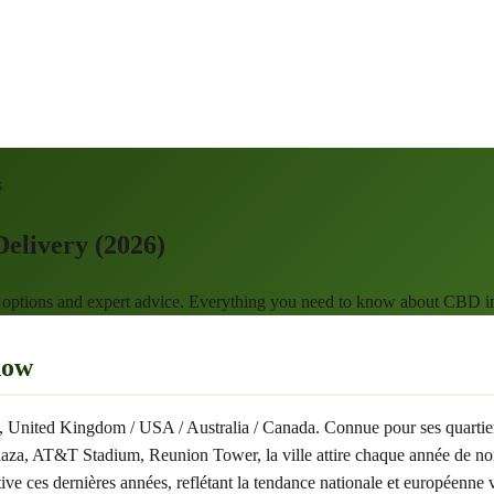
s
elivery (2026)
y options and expert advice. Everything you need to know about CBD i
now
xas, United Kingdom / USA / Australia / Canada. Connue pour ses quarti
 AT&T Stadium, Reunion Tower, la ville attire chaque année de nombre
ive ces dernières années, reflétant la tendance nationale et européenne