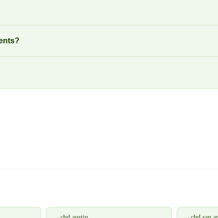
ents?
→
cbd austin
→
cbd san a