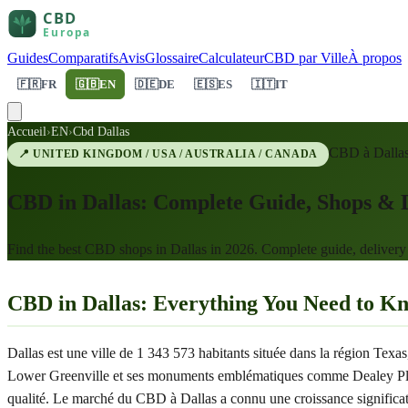
Guides
Comparatifs
Avis
Glossaire
Calculateur
CBD par Ville
À propos
🇫🇷
FR
🇬🇧
EN
🇩🇪
DE
🇪🇸
ES
🇮🇹
IT
Accueil
›
EN
›
Cbd Dallas
CBD à
Dalla
📍
UNITED KINGDOM / USA / AUSTRALIA / CANADA
CBD in Dallas: Complete Guide, Shops & D
Find the best CBD shops in Dallas in 2026. Complete guide, deliver
CBD in Dallas: Everything You Need to K
Dallas est une ville de 1 343 573 habitants située dans la région Te
Lower Greenville et ses monuments emblématiques comme Dealey Plaza,
qualité. Le marché du CBD à Dallas a connu une croissance significat