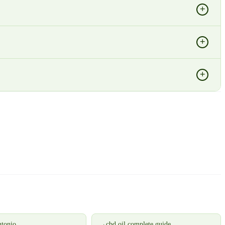
+
+
+
ntonio
→
cbd oil complete guide