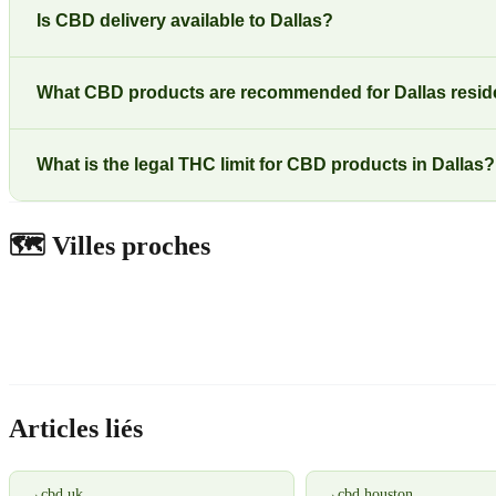
Is CBD delivery available to Dallas?
What CBD products are recommended for Dallas resid
What is the legal THC limit for CBD products in Dallas?
🗺️
Villes proches
Articles liés
→
cbd uk
→
cbd houston