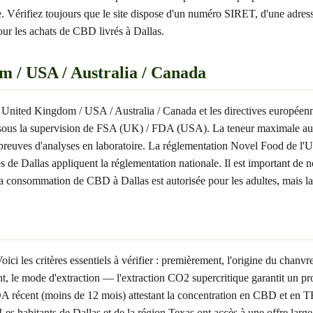
te. Vérifiez toujours que le site dispose d'un numéro SIRET, d'une adr
pour les achats de CBD livrés à Dallas.
m / USA / Australia / Canada
 de United Kingdom / USA / Australia / Canada et les directives europé
, sous la supervision de FSA (UK) / FDA (USA). La teneur maximale 
 preuves d'analyses en laboratoire. La réglementation Novel Food de l'U
 Dallas appliquent la réglementation nationale. Il est important de note
consommation de CBD à Dallas est autorisée pour les adultes, mais la v
 les critères essentiels à vérifier : premièrement, l'origine du chanvre 
 mode d'extraction — l'extraction CO2 supercritique garantit un produ
A récent (moins de 12 mois) attestant la concentration en CBD et en T
es habitants de Dallas et de la région Texas ont accès à une offre large