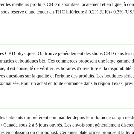
er les meilleurs produits CBD disponibles localement et en ligne, à com
 sous réserve d'une teneur en THC inférieure à 0.2% (UK) / 0.3% (U
utiques CBD physiques. On trouve généralement des shops CBD dans les
rmacies et boutiques bio. Ces commerces proposent une large gamme de p
il est conseillé de vérifier les horaires d'ouverture et la disponibilité
vos questions sur la qualité et l'origine des produits. Les boutiques séri
nnalisée. Pour un achat en toute confiance dans la région Texas, privilé
les habitants qui préfèrent commander depuis leur domicile ou qui ne d
 Canada sous 2 à 5 jours ouvrés. Les envois sont généralement discret
eures en colissimo ou chronopost. Certaines plateformes proposent la li