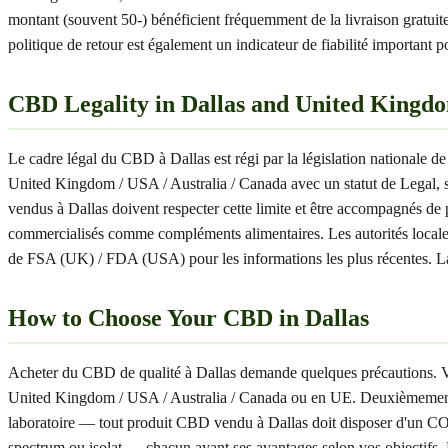
montant (souvent 50-) bénéficient fréquemment de la livraison gratui
politique de retour est également un indicateur de fiabilité important 
CBD Legality in Dallas and United Kingdo
Le cadre légal du CBD à Dallas est régi par la législation nationale
United Kingdom / USA / Australia / Canada avec un statut de Legal
vendus à Dallas doivent respecter cette limite et être accompagnés de
commercialisés comme compléments alimentaires. Les autorités locales de
de FSA (UK) / FDA (USA) pour les informations les plus récentes. La 
How to Choose Your CBD in Dallas
Acheter du CBD de qualité à Dallas demande quelques précautions. Voici
United Kingdom / USA / Australia / Canada ou en UE. Deuxièmement, le
laboratoire — tout produit CBD vendu à Dallas doit disposer d'un CO
spectrum ou isolat — chacun ayant ses avantages selon vos objectifs. L