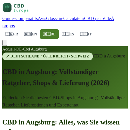
Guides
Comparatifs
Avis
Glossaire
Calculateur
CBD par Ville
À
propos
🇫🇷
FR
🇬🇧
EN
🇩🇪
DE
🇪🇸
ES
🇮🇹
IT
Accueil
›
DE
›
Cbd Augsburg
CBD à
Augsburg
📍
DEUTSCHLAND / ÖSTERREICH / SCHWEIZ
CBD in Augsburg: Vollständiger
Ratgeber, Shops & Lieferung (2026)
Entdecken Sie die besten CBD-Shops in Augsburg ). Vollständiger
Ratgeber, Lieferoptionen und Expertenrat
CBD in Augsburg: Alles, was Sie wissen