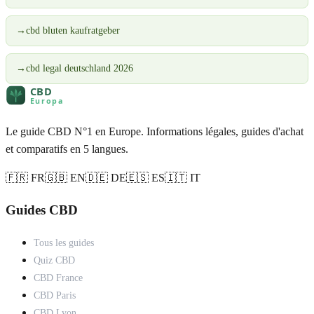
→
cbd bluten kaufratgeber
→
cbd legal deutschland 2026
Le guide CBD N°1 en Europe. Informations légales, guides d'achat
et comparatifs en 5 langues.
🇫🇷 FR
🇬🇧 EN
🇩🇪 DE
🇪🇸 ES
🇮🇹 IT
Guides CBD
Tous les guides
Quiz CBD
CBD France
CBD Paris
CBD Lyon