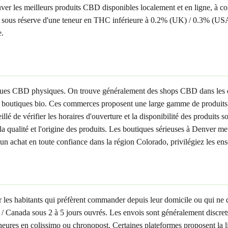
ver les meilleurs produits CBD disponibles localement et en ligne, à com
 sous réserve d'une teneur en THC inférieure à 0.2% (UK) / 0.3% (U
e.
utiques CBD physiques. On trouve généralement des shops CBD dans les
boutiques bio. Ces commerces proposent une large gamme de produits : 
é de vérifier les horaires d'ouverture et la disponibilité des produits s
a qualité et l'origine des produits. Les boutiques sérieuses à Denver met
 achat en toute confiance dans la région Colorado, privilégiez les ensei
 les habitants qui préfèrent commander depuis leur domicile ou qui ne 
/ Canada sous 2 à 5 jours ouvrés. Les envois sont généralement discre
72 heures en colissimo ou chronopost. Certaines plateformes proposent l