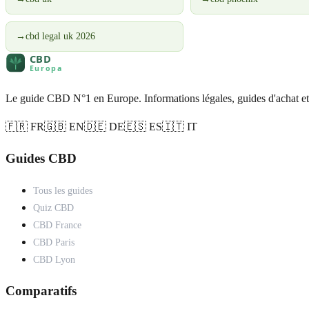
→
cbd legal uk 2026
Le guide CBD N°1 en Europe. Informations légales, guides d'achat et
🇫🇷 FR
🇬🇧 EN
🇩🇪 DE
🇪🇸 ES
🇮🇹 IT
Guides CBD
Tous les guides
Quiz CBD
CBD France
CBD Paris
CBD Lyon
Comparatifs