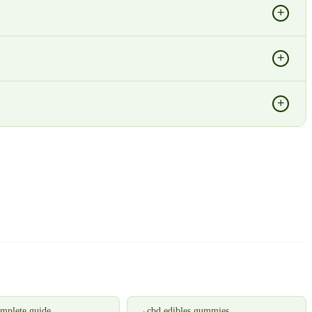
+
+
+
omplete guide
→
cbd edibles gummies