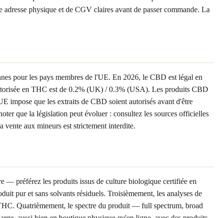
'une adresse physique et de CGV claires avant de passer commande. La
ennes pour les pays membres de l'UE. En 2026, le CBD est légal en
autorisée en THC est de 0.2% (UK) / 0.3% (USA). Les produits CBD
UE impose que les extraits de CBD soient autorisés avant d'être
er que la législation peut évoluer : consultez les sources officielles
vente aux mineurs est strictement interdite.
 — préférez les produits issus de culture biologique certifiée en
it pur et sans solvants résiduels. Troisièmement, les analyses de
THC. Quatrièmement, le spectre du produit — full spectrum, broad
arge, aussi bien en boutique physique qu'en ligne, avec des produits