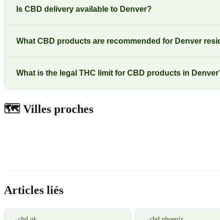
Is CBD delivery available to Denver?
What CBD products are recommended for Denver resi
What is the legal THC limit for CBD products in Denver
🗺️
Villes proches
Articles liés
→
cbd uk
→
cbd phoenix