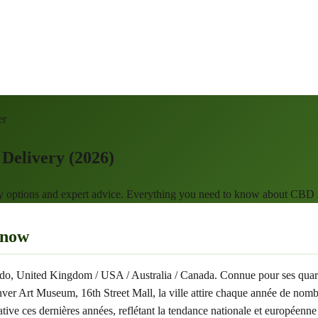
er
Delivery (2026)
ry options and expert advice. Everything you need to know about CBD
Know
rado, United Kingdom / USA / Australia / Canada. Connue pour ses quar
rt Museum, 16th Street Mall, la ville attire chaque année de nombreux
ive ces dernières années, reflétant la tendance nationale et européenn