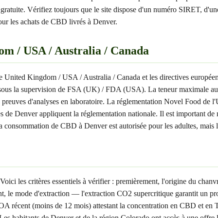
n gratuite. Vérifiez toujours que le site dispose d'un numéro SIRET, d
pour les achats de CBD livrés à Denver.
m / USA / Australia / Canada
 de United Kingdom / USA / Australia / Canada et les directives europé
, sous la supervision de FSA (UK) / FDA (USA). La teneur maximale 
 preuves d'analyses en laboratoire. La réglementation Novel Food de l'
e Denver appliquent la réglementation nationale. Il est important de not
consommation de CBD à Denver est autorisée pour les adultes, mais la 
 les critères essentiels à vérifier : premièrement, l'origine du chanvre
 mode d'extraction — l'extraction CO2 supercritique garantit un produ
A récent (moins de 12 mois) attestant la concentration en CBD et en 
Les habitants de Denver et de la région Colorado ont accès à une offre l