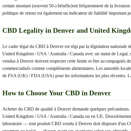
certain montant (souvent 50-) bénéficient fréquemment de la livraiso
politique de retour est également un indicateur de fiabilité important 
CBD Legality in Denver and United Kingdo
Le cadre légal du CBD à Denver est régi par la législation nationale
United Kingdom / USA / Australia / Canada avec un statut de Legal
vendus à Denver doivent respecter cette limite et être accompagnés de
commercialisés comme compléments alimentaires. Les autorités locales d
de FSA (UK) / FDA (USA) pour les informations les plus récentes. La 
How to Choose Your CBD in Denver
Acheter du CBD de qualité à Denver demande quelques précautions. Voici
United Kingdom / USA / Australia / Canada ou en UE. Deuxièmement, le
laboratoire — tout produit CBD vendu à Denver doit disposer d'un CO
spectrum ou isolat — chacun ayant ses avantages selon vos objectifs. 