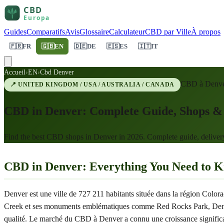
Guides
Comparatifs
Avis
Glossaire
Calculateur
CBD par Ville
À propos
🇫🇷
FR
🇬🇧
EN
🇩🇪
DE
🇪🇸
ES
🇮🇹
IT
Accueil
›
EN
›
Cbd Denver
CBD à
Denv
📍
UNITED KINGDOM / USA / AUSTRALIA / CANADA
CBD in Denver: Complete Guide, Shops & 
Find the best CBD shops in Denver in 2026. Complete guide, delive
CBD in Denver: Everything You Need to 
Denver est une ville de 727 211 habitants située dans la région Colo
Creek et ses monuments emblématiques comme Red Rocks Park, Denver A
qualité. Le marché du CBD à Denver a connu une croissance significat