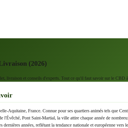
ivraison (2026)
livraison et conseils d'experts. Tout ce qu'il faut savoir sur le CBD
avoir
elle-Aquitaine, France. Connue pour ses quartiers animés tels que Centr
êché, Pont Saint-Martial, la ville attire chaque année de nombreux vis
dernières années, reflétant la tendance nationale et européenne vers 