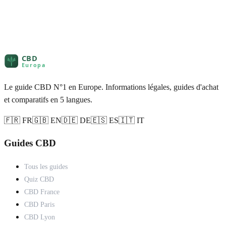
Le guide CBD N°1 en Europe. Informations légales, guides d'achat
et comparatifs en 5 langues.
🇫🇷 FR
🇬🇧 EN
🇩🇪 DE
🇪🇸 ES
🇮🇹 IT
Guides CBD
Tous les guides
Quiz CBD
CBD France
CBD Paris
CBD Lyon