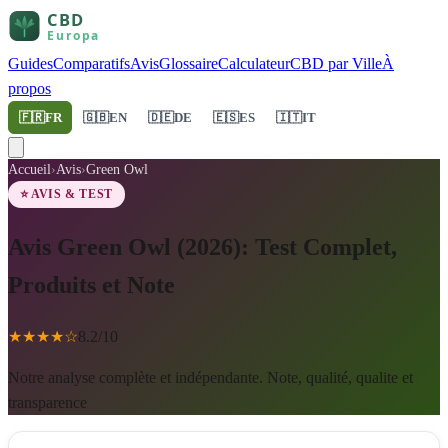
Guides
Comparatifs
Avis
Glossaire
Calculateur
CBD par Ville
À
propos
🇫🇷
FR
🇬🇧
EN
🇩🇪
DE
🇪🇸
ES
🇮🇹
IT
Accueil
›
Avis
›
Green Owl
⭐ AVIS & TEST
Avis Green Owl (2026): Test Complet,
Produits et Note
★
★
★
★
☆
8.2
/10
Notre analyse complète et indépendante. Note, qualité, qualite et
transparence