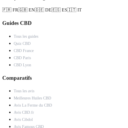
🇫🇷 FR
🇬🇧 EN
🇩🇪 DE
🇪🇸 ES
🇮🇹 IT
Guides CBD
Tous les guides
Quiz CBD
CBD France
CBD Paris
CBD Lyon
Comparatifs
Tous les avis
Meilleures Huiles CBD
Avis La Ferme du CBD
Avis CBD.fr
Avis Cibdol
Avis Famous CBD