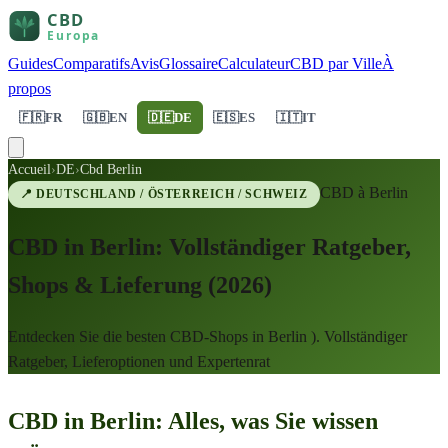
Guides
Comparatifs
Avis
Glossaire
Calculateur
CBD par Ville
À
propos
🇫🇷
FR
🇬🇧
EN
🇩🇪
DE
🇪🇸
ES
🇮🇹
IT
Accueil
›
DE
›
Cbd Berlin
CBD à
Berlin
📍
DEUTSCHLAND / ÖSTERREICH / SCHWEIZ
CBD in Berlin: Vollständiger Ratgeber,
Shops & Lieferung (2026)
Entdecken Sie die besten CBD-Shops in Berlin ). Vollständiger
Ratgeber, Lieferoptionen und Expertenrat
CBD in Berlin: Alles, was Sie wissen