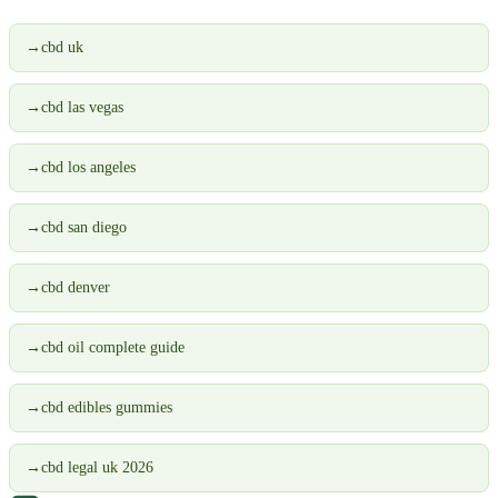
→
cbd uk
→
cbd las vegas
→
cbd los angeles
→
cbd san diego
→
cbd denver
→
cbd oil complete guide
→
cbd edibles gummies
→
cbd legal uk 2026