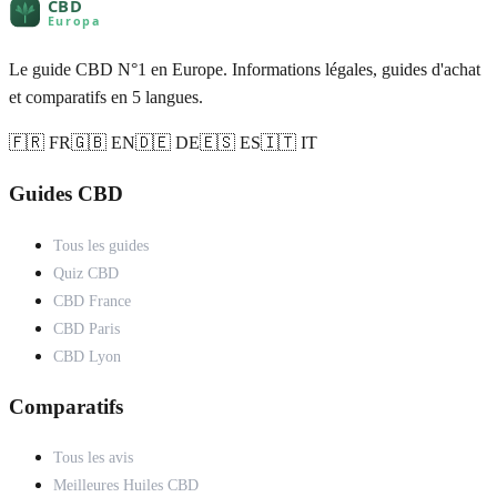
Le guide CBD N°1 en Europe. Informations légales, guides d'achat
et comparatifs en 5 langues.
🇫🇷 FR
🇬🇧 EN
🇩🇪 DE
🇪🇸 ES
🇮🇹 IT
Guides CBD
Tous les guides
Quiz CBD
CBD France
CBD Paris
CBD Lyon
Comparatifs
Tous les avis
Meilleures Huiles CBD