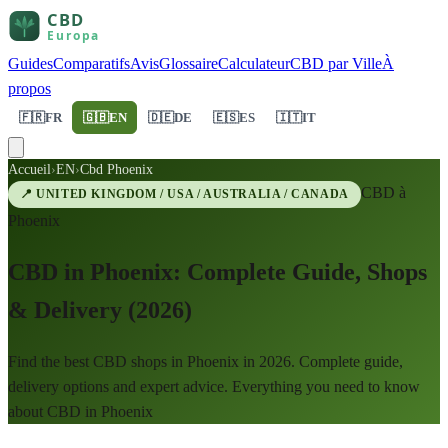
Guides
Comparatifs
Avis
Glossaire
Calculateur
CBD par Ville
À
propos
🇫🇷
FR
🇬🇧
EN
🇩🇪
DE
🇪🇸
ES
🇮🇹
IT
Accueil
›
EN
›
Cbd Phoenix
CBD à
📍
UNITED KINGDOM / USA / AUSTRALIA / CANADA
Phoenix
CBD in Phoenix: Complete Guide, Shops
& Delivery (2026)
Find the best CBD shops in Phoenix in 2026. Complete guide,
delivery options and expert advice. Everything you need to know
about CBD in Phoenix