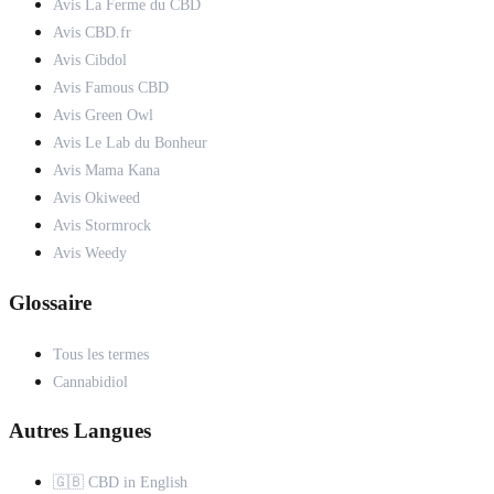
Avis La Ferme du CBD
Avis CBD.fr
Avis Cibdol
Avis Famous CBD
Avis Green Owl
Avis Le Lab du Bonheur
Avis Mama Kana
Avis Okiweed
Avis Stormrock
Avis Weedy
Glossaire
Tous les termes
Cannabidiol
Autres Langues
🇬🇧 CBD in English