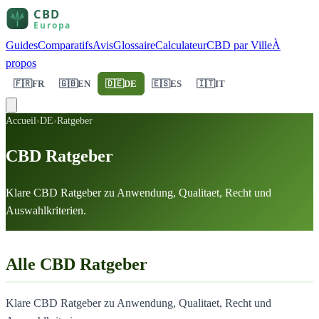
Guides
Comparatifs
Avis
Glossaire
Calculateur
CBD par Ville
À
propos
🇫🇷
FR
🇬🇧
EN
🇩🇪
DE
🇪🇸
ES
🇮🇹
IT
Accueil
›
DE
›
Ratgeber
CBD Ratgeber
Klare CBD Ratgeber zu Anwendung, Qualitaet, Recht und
Auswahlkriterien.
Alle CBD Ratgeber
Klare CBD Ratgeber zu Anwendung, Qualitaet, Recht und