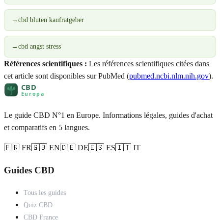
→
cbd bluten kaufratgeber
→
cbd angst stress
Références scientifiques :
Les références scientifiques citées dans
cet article sont disponibles sur PubMed (
pubmed.ncbi.nlm.nih.gov
).
Le guide CBD N°1 en Europe. Informations légales, guides d'achat
et comparatifs en 5 langues.
🇫🇷 FR
🇬🇧 EN
🇩🇪 DE
🇪🇸 ES
🇮🇹 IT
Guides CBD
Tous les guides
Quiz CBD
CBD France