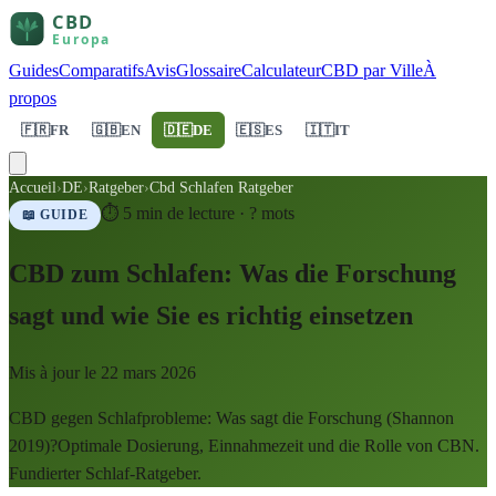
Guides
Comparatifs
Avis
Glossaire
Calculateur
CBD par Ville
À
propos
🇫🇷
FR
🇬🇧
EN
🇩🇪
DE
🇪🇸
ES
🇮🇹
IT
Accueil
›
DE
›
Ratgeber
›
Cbd Schlafen Ratgeber
⏱
5
min de lecture ·
?
mots
📖 GUIDE
CBD zum Schlafen: Was die Forschung
sagt und wie Sie es richtig einsetzen
Mis à jour le
22 mars 2026
CBD gegen Schlafprobleme: Was sagt die Forschung (Shannon
2019)?Optimale Dosierung, Einnahmezeit und die Rolle von CBN.
Fundierter Schlaf-Ratgeber.