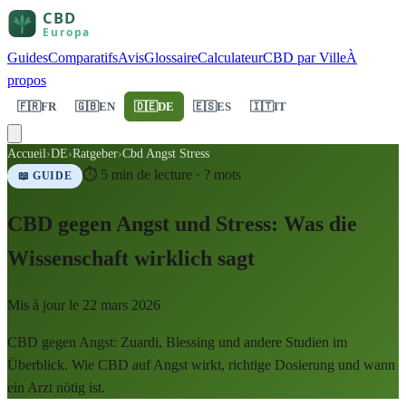
Guides
Comparatifs
Avis
Glossaire
Calculateur
CBD par Ville
À
propos
🇫🇷
FR
🇬🇧
EN
🇩🇪
DE
🇪🇸
ES
🇮🇹
IT
Accueil
›
DE
›
Ratgeber
›
Cbd Angst Stress
⏱
5
min de lecture ·
?
mots
📖 GUIDE
CBD gegen Angst und Stress: Was die
Wissenschaft wirklich sagt
Mis à jour le
22 mars 2026
CBD gegen Angst: Zuardi, Blessing und andere Studien im
Überblick. Wie CBD auf Angst wirkt, richtige Dosierung und wann
ein Arzt nötig ist.