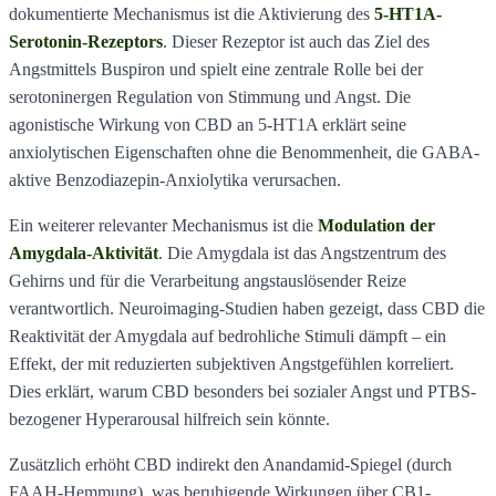
dokumentierte Mechanismus ist die Aktivierung des
5-HT1A-
Serotonin-Rezeptors
. Dieser Rezeptor ist auch das Ziel des
Angstmittels Buspiron und spielt eine zentrale Rolle bei der
serotoninergen Regulation von Stimmung und Angst. Die
agonistische Wirkung von CBD an 5-HT1A erklärt seine
anxiolytischen Eigenschaften ohne die Benommenheit, die GABA-
aktive Benzodiazepin-Anxiolytika verursachen.
Ein weiterer relevanter Mechanismus ist die
Modulation der
Amygdala-Aktivität
. Die Amygdala ist das Angstzentrum des
Gehirns und für die Verarbeitung angstauslösender Reize
verantwortlich. Neuroimaging-Studien haben gezeigt, dass CBD die
Reaktivität der Amygdala auf bedrohliche Stimuli dämpft – ein
Effekt, der mit reduzierten subjektiven Angstgefühlen korreliert.
Dies erklärt, warum CBD besonders bei sozialer Angst und PTBS-
bezogener Hyperarousal hilfreich sein könnte.
Zusätzlich erhöht CBD indirekt den Anandamid-Spiegel (durch
FAAH-Hemmung), was beruhigende Wirkungen über CB1-