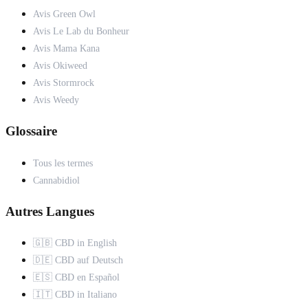
Avis Green Owl
Avis Le Lab du Bonheur
Avis Mama Kana
Avis Okiweed
Avis Stormrock
Avis Weedy
Glossaire
Tous les termes
Cannabidiol
Autres Langues
🇬🇧 CBD in English
🇩🇪 CBD auf Deutsch
🇪🇸 CBD en Español
🇮🇹 CBD in Italiano