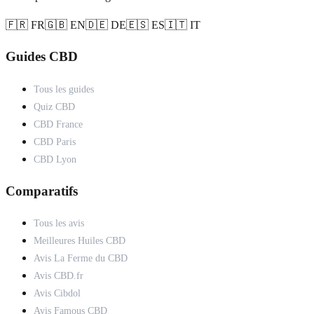
🇫🇷 FR
🇬🇧 EN
🇩🇪 DE
🇪🇸 ES
🇮🇹 IT
Guides CBD
Tous les guides
Quiz CBD
CBD France
CBD Paris
CBD Lyon
Comparatifs
Tous les avis
Meilleures Huiles CBD
Avis La Ferme du CBD
Avis CBD.fr
Avis Cibdol
Avis Famous CBD